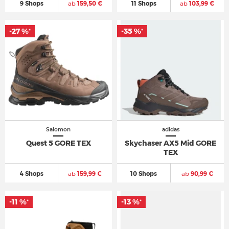
9 Shops
ab
159,50 €
11 Shops
ab
103,99 €
-27 %
-35 %
*
*
Salomon
adidas
Quest 5 GORE TEX
Skychaser AX5 Mid GORE
TEX
4 Shops
ab
159,99 €
10 Shops
ab
90,99 €
-11 %
-13 %
*
*