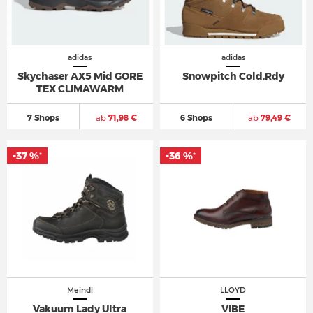
adidas
adidas
Skychaser AX5 Mid GORE
Snowpitch Cold.Rdy
TEX CLIMAWARM
7 Shops
ab
71,98 €
6 Shops
ab
79,49 €
-37 %
-36 %
*
*
Meindl
LLOYD
Vakuum Lady Ultra
VIBE