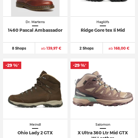
Dr. Martens
Haglöfs
1460 Pascal Ambassador
Ridge Gore tex Ii Mid
8 Shops
ab
139,97 €
2 Shops
ab
168,00 €
-29 %
-29 %
*
*
Meindl
Salomon
Ohio Lady 2 GTX
X Ultra 360 Ltr Mid GTX