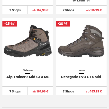
W Leather
9 Shops
ab
162,99 €
7 Shops
ab
116,99 €
-25 %
-20 %
*
*
Salewa
Lowa
Alp Trainer 2 Mid GTX MS
Renegade EVO GTX Mid
7 Shops
ab
164,96 €
7 Shops
ab
183,95 €