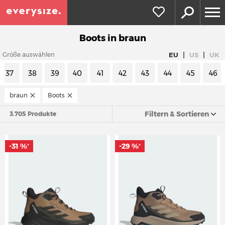
Boots in braun
|
|
EU
US
UK
Größe auswählen
37
38
39
40
41
42
43
44
45
46
braun
Boots
Filtern & Sortieren
3.705 Produkte
-31 %
-29 %
*
*