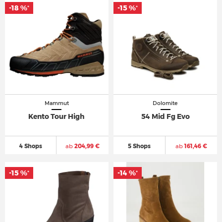
-18 %
-15 %
*
*
Mammut
Dolomite
Kento Tour High
54 Mid Fg Evo
4 Shops
ab
204,99 €
5 Shops
ab
161,46 €
-15 %
-14 %
*
*