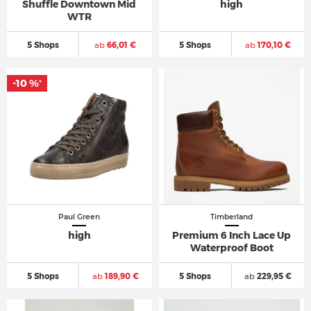
Shuffle Downtown Mid
high
WTR
5 Shops
ab
66,01 €
5 Shops
ab
170,10 €
-10 %
*
Paul Green
Timberland
high
Premium 6 Inch Lace Up
Waterproof Boot
5 Shops
ab
189,90 €
5 Shops
ab
229,95 €