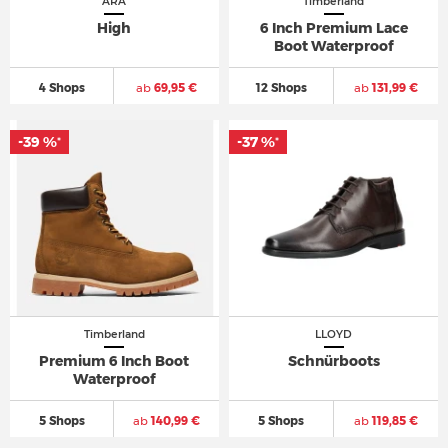
ARA
Timberland
High
6 Inch Premium Lace
Boot Waterproof
4 Shops
ab
69,95 €
12 Shops
ab
131,99 €
-39 %
-37 %
*
*
Timberland
LLOYD
Premium 6 Inch Boot
Schnürboots
Waterproof
5 Shops
ab
140,99 €
5 Shops
ab
119,85 €