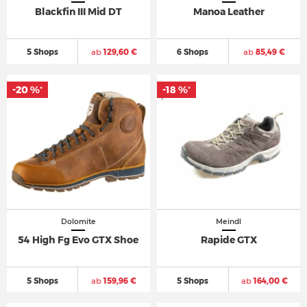
Blackfin III Mid DT
Manoa Leather
5 Shops
ab
129,60 €
6 Shops
ab
85,49 €
-20 %
-18 %
*
*
Dolomite
Meindl
54 High Fg Evo GTX Shoe
Rapide GTX
5 Shops
ab
159,96 €
5 Shops
ab
164,00 €