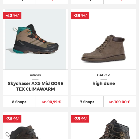
-43 %
-39 %
*
*
adidas
GABOR
Skychaser AX5 Mid GORE
high dune
TEX CLIMAWARM
8 Shops
ab
90,99 €
7 Shops
ab
109,00 €
-36 %
-35 %
*
*