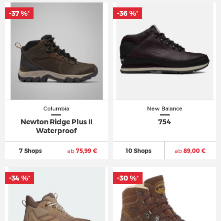
-37 %
-36 %
*
*
Columbia
New Balance
Newton Ridge Plus II
754
Waterproof
7 Shops
ab
75,99 €
10 Shops
ab
89,00 €
-34 %
-30 %
*
*