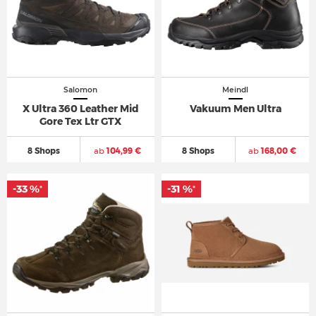
Salomon
Meindl
X Ultra 360 Leather Mid
Vakuum Men Ultra
Gore Tex Ltr GTX
8 Shops
ab
104,99 €
8 Shops
ab
168,00 €
-33 %
-31 %
*
*