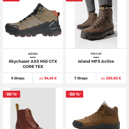
adidas
Meindl
Skychaser AX5 Mid GTX
Island MFS Active
GORE TEX
9 Shops
ab
94,49 €
7 Shops
ab
250,00 €
-30 %
-30 %
*
*