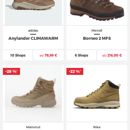
adidas
Meindl
Anylander CLIMAWARM
Borneo 2 MFS
10 Shops
ab
78,99 €
6 Shops
ab
216,00 €
-28 %
-22 %
*
*
Mammut
Nike