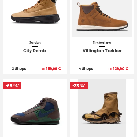
Jordan
Timberland
City Remix
Killington Trekker
2 Shops
ab
159,99 €
4 Shops
ab
129,90 €
-65 %
-33 %
*
*