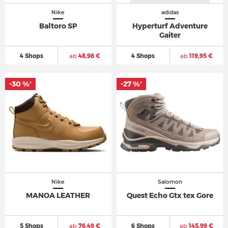
Nike
adidas
Baltoro SP
Hyperturf Adventure
Gaiter
4 Shops
ab
48,98 €
4 Shops
ab
119,95 €
-30 %
-27 %
*
*
Nike
Salomon
MANOA LEATHER
Quest Echo Gtx tex Gore
5 Shops
ab
76,49 €
6 Shops
ab
145,99 €