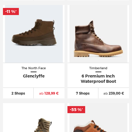
-11 %
*
The North Face
Timberland
Glenclyffe
6 Premium Inch
Waterproof Boot
2 Shops
ab
128,99 €
7 Shops
ab
239,00 €
-55 %
*