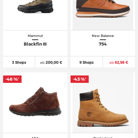
Mammut
New Balance
Blackfin III
754
3 Shops
ab
200,00 €
9 Shops
ab
62,98 €
-46 %
-43 %
*
*