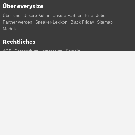
Über everysize
Über uns
Unsere Kultur
Unsere Partner
Hilfe
Jobs
Partner werden
Sneaker-Lexikon
Black Friday
Sitemap
Modelle
Rechtliches
AGB
Datenschutz
Impressum
Kontakt
Connect with us
Bekomme alle Infos zu neuen Sneaker und Special Releases direkt
auf dein Smartphone.
* Alle Preisangaben in Euro inkl. MwSt, ggf. zzgl. Versand.