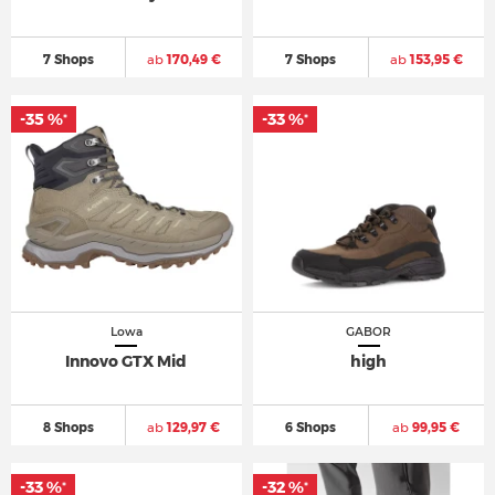
7 Shops
ab
170,49 €
7 Shops
ab
153,95 €
-35 %
-33 %
*
*
Lowa
GABOR
Innovo GTX Mid
high
8 Shops
ab
129,97 €
6 Shops
ab
99,95 €
-33 %
-32 %
*
*