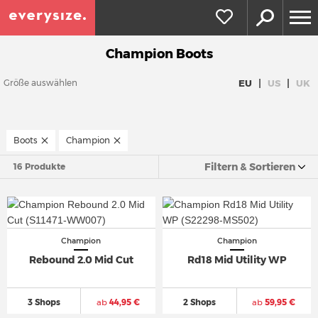
Champion Boots
|
|
EU
US
UK
Größe auswählen
Boots
Champion
Filtern & Sortieren
16 Produkte
Champion
Champion
Rebound 2.0 Mid Cut
Rd18 Mid Utility WP
3 Shops
ab
44,95 €
2 Shops
ab
59,95 €