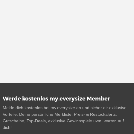
Werde kostenlos my.everysize Member
Melde dich kostenlos bei my.everysize an und sicher dir exklusive
Vorteile. Deine persönliche Merkliste, Preis- & Restockalerts,
Gutscheine, Top-Deals, exklusive Gewinnspiele uvm. warten auf
dich!