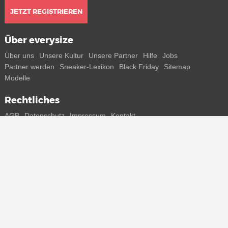
JETZT REGISTRIEREN
Über everysize
Über uns
Unsere Kultur
Unsere Partner
Hilfe
Jobs
Partner werden
Sneaker-Lexikon
Black Friday
Sitemap
Modelle
Rechtliches
AGB
Datenschutz
Impressum
Kontakt
Connect with us
Bekomme alle Infos zu neuen Sneaker und Special Releases direkt
auf dein Smartphone.