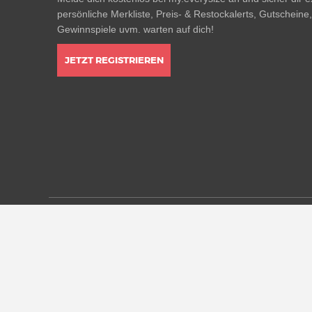
persönliche Merkliste, Preis- & Restockalerts, Gutscheine
Gewinnspiele uvm. warten auf dich!
JETZT REGISTRIEREN
* Alle Preisangaben in Euro inkl. MwSt, ggf. zzgl. Versan