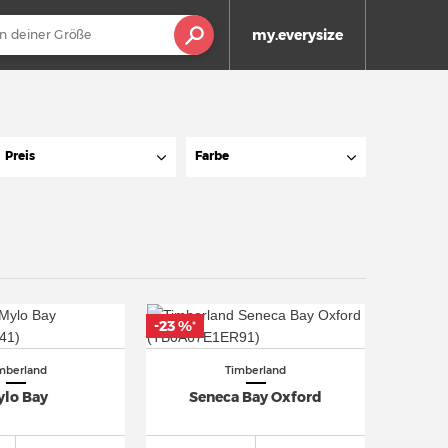
my.everysize
Preis
Farbe
-23 %
*
mberland
Timberland
ylo Bay
Seneca Bay Oxford