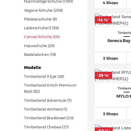
Nachhaltige Schuhe
(1.190)
4 Shops
Vegane Schuhe
(209)
Plateauschuhe (8)
-14 %
*
Lederschuhe
(1.136)
Timberl
Canvas Schuhe (26)
Seneca Bay
Hausschuhe
(28)
Badelatschen
(18)
3 Shops
Modelle
-39 %
*
Timberland 3 Eye
(28)
Timberland 6 Inch Premium
Timberl
Boot
(82)
MYLO 
Timberland Adventure (7)
Timberland Amherst (1)
3 Shops
Timberland Bradstreet
(20)
Timberland Chelsea
(27)