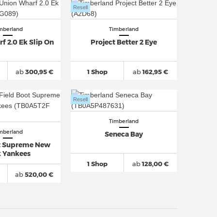
Resell
mberland
Timberland
f 2.0 Ek Slip On
Project Better 2 Eye
ab
300,95 €
1 Shop
ab
162,95 €
Resell
Timberland
mberland
Seneca Bay
ot Supreme New
k Yankees
1 Shop
ab
128,00 €
ab
520,00 €