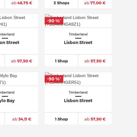
ab
48,75 €
3 Shops
ab
77,00 €
-50 %
*
mberland
Timberland
on Street
Lisbon Street
ab
57,50 €
1 Shop
ab
57,50 €
-50 %
*
mberland
Timberland
ylo Bay
Lisbon Street
ab
34,11 €
1 Shop
ab
57,50 €