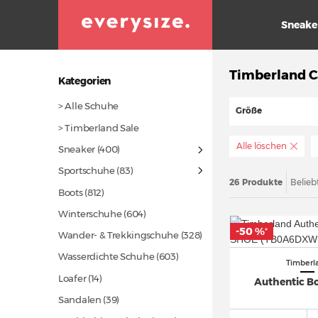
Sneake
Timberland C
Kategorien
> Alle Schuhe
Größe
> Timberland Sale
Alle löschen
Sneaker
(400)
Sportschuhe
(83)
26 Produkte
Belieb
Boots
(812)
Winterschuhe
(604)
-50 %
*
Wander- & Trekkingschuhe
(328)
Wasserdichte Schuhe
(603)
Timberl
Loafer
(14)
Authentic B
Sandalen
(39)