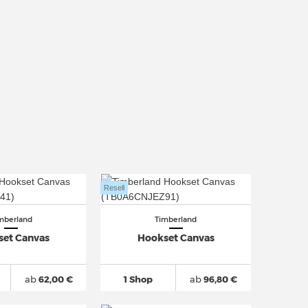
Resell
mberland
Timberland
set Canvas
Hookset Canvas
ab
62,00 €
1 Shop
ab
96,80 €