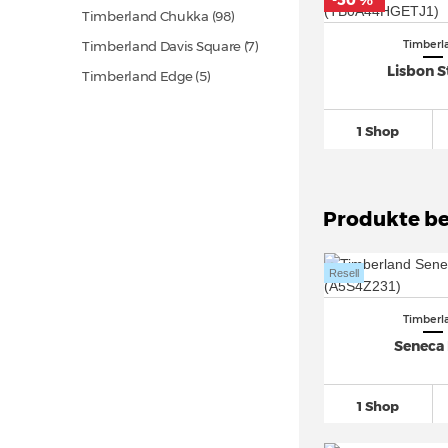
-50 %
*
Timberland Chukka
(98)
Timberl
Timberland Davis Square (7)
Lisbon S
Timberland Edge (5)
Timberland Euro Hiker
(40)
1 Shop
Timberland Euro Sprint
(28)
Timberland Field trekker
(32)
Timberland Heritage
(56)
Produkte be
Timberland Killington
(16)
Timberland Radford (9)
Resell
Timberland Solar Wave
(15)
Timberland Sprint Trekker
(58)
Timberl
Seneca
Timberland Tidelands (2)
1 Shop