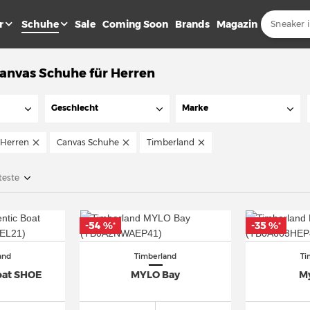
r
Schuhe
Sale
Coming Soon
Brands
Magazin
anvas Schuhe für Herren
Geschlecht
Marke
Herren
Canvas Schuhe
Timberland
teste
-54 %
-35 %
*
*
and
Timberland
Ti
oat SHOE
MYLO Bay
M