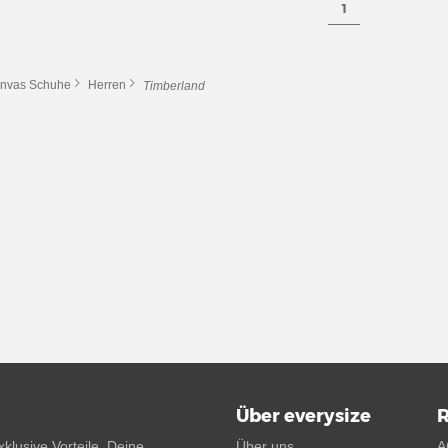
1
nvas Schuhe
Herren
Timberland
Über everysize
R
klusive Vorteile. Deine
Über uns
A