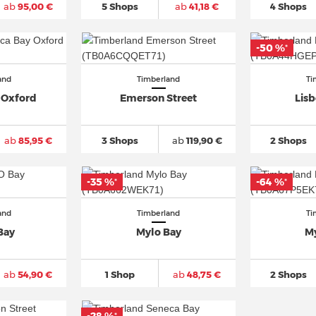
ab
95,00 €
5 Shops
ab
41,18 €
4 Shops
-50 %
*
and
Timberland
Ti
 Oxford
Emerson Street
Lisb
ab
85,95 €
3 Shops
ab
119,90 €
2 Shops
-35 %
-64 %
*
*
and
Timberland
Ti
Bay
Mylo Bay
M
ab
54,90 €
1 Shop
ab
48,75 €
2 Shops