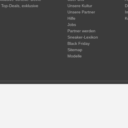
, Top-Deals, exklusive
Unsere Kultur
D
Unsere Partner
I
Hilfe
K
Jobs
Partner werden
Sneaker-Lexikon
Black Friday
Sitemap
Modelle
d. Streichpreise oder prozentuale Rabatte beziehen sich immer auf den
und -kosten möglich
(mehr Infos)
.
© 2015 - 2026 everysize. All rights reserved.