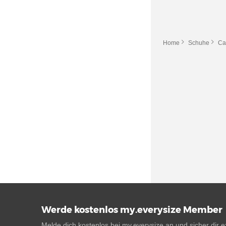
Home
Schuhe
Ca
Werde kostenlos my.everysize Member
Melde dich kostenlos bei my.everysize an und sicher dir ex