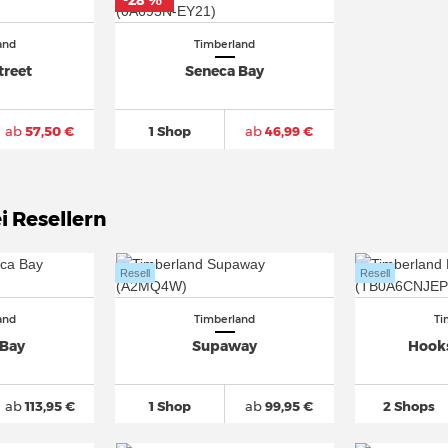
-28 %
*
and
Timberland
treet
Seneca Bay
ab
57,50 €
1 Shop
ab
46,99 €
i Resellern
Resell
Resell
and
Timberland
Ti
 Bay
Supaway
Hook
ab
113,95 €
1 Shop
ab
99,95 €
2 Shops