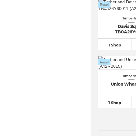
Resell
Timberl
Davis S
TB0A26Y
1 Shop
Resell
Timberl
Union Whar
1 Shop