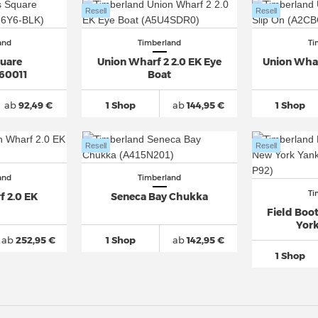
Resell
Resell
and
Timberland
Ti
quare
Union Wharf 2 2.0 EK Eye
Union Whar
60011
Boat
ab
92,49 €
1 Shop
ab
144,95 €
1 Shop
Resell
Resell
and
Timberland
Ti
f 2.0 EK
Seneca Bay Chukka
Field Bo
Yor
ab
252,95 €
1 Shop
ab
142,95 €
1 Shop