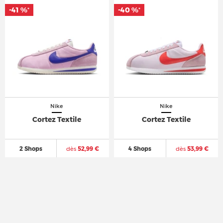
-41 %
-41 %
-40 %
-40 %
*
*
*
*
Nike
Nike
Cortez Textile
Cortez Textile
2 Shops
dès
52,99 €
4 Shops
dès
53,99 €