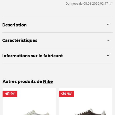
Données de 08.08.2026 02:47 h *
Description
Caractéristiques
Informations sur le fabricant
Autres produits de
Nike
-61 %
-61 %
-24 %
-24 %
*
*
*
*