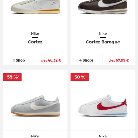
Nike
Nike
Cortez
Cortez Baroque
1 Shop
dès
46,32 €
4 Shops
dès
67,99 €
-55 %
-55 %
-30 %
-30 %
*
*
*
*
Nike
Nike