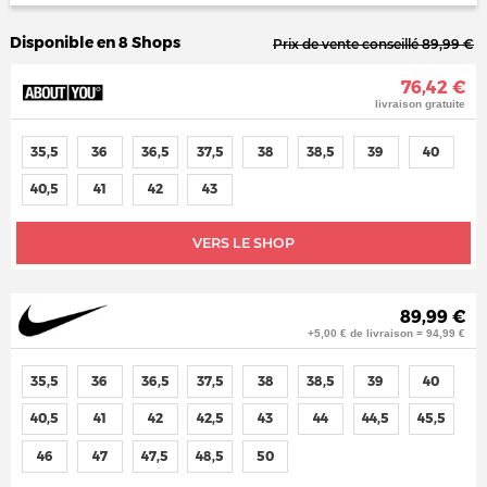
Disponible en 8 Shops
Prix de vente conseillé 89,99 €
76,42 €
livraison gratuite
35,5
36
36,5
37,5
38
38,5
39
40
40,5
41
42
43
VERS LE SHOP
89,99 €
+5,00 € de livraison = 94,99 €
35,5
36
36,5
37,5
38
38,5
39
40
40,5
41
42
42,5
43
44
44,5
45,5
46
47
47,5
48,5
50