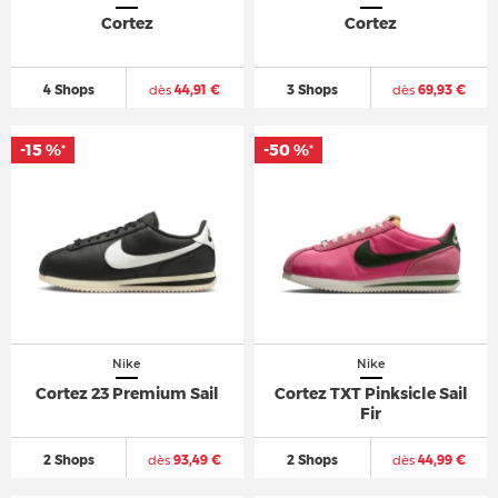
Cortez
Cortez
4 Shops
dès
44,91 €
3 Shops
dès
69,93 €
-15 %
-15 %
-50 %
-50 %
*
*
*
*
Nike
Nike
Cortez 23 Premium Sail
Cortez TXT Pinksicle Sail
Fir
2 Shops
dès
93,49 €
2 Shops
dès
44,99 €