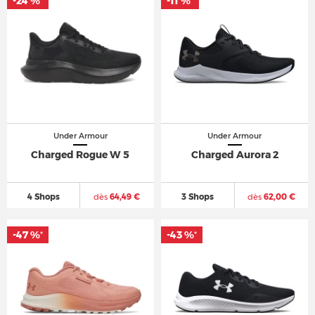
-24 %
-24 %
-11 %
-11 %
*
*
*
*
Under Armour
Under Armour
Charged Rogue W 5
Charged Aurora 2
4 Shops
dès
64,49 €
3 Shops
dès
62,00 €
-47 %
-47 %
-43 %
-43 %
*
*
*
*