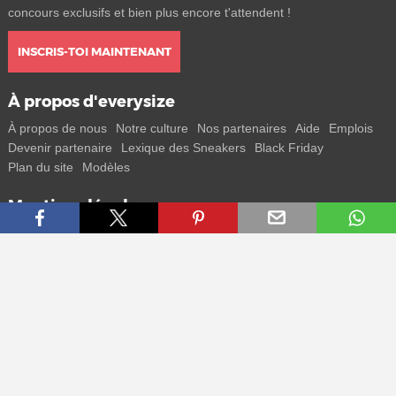
concours exclusifs et bien plus encore t'attendent !
INSCRIS-TOI MAINTENANT
À propos d'everysize
À propos de nous
Notre culture
Nos partenaires
Aide
Emplois
Devenir partenaire
Lexique des Sneakers
Black Friday
Plan du site
Modèles
Mentions légales
CGV
Protection des données
Mentions légales
Contact
Rejoins-nous
Reçois toutes les infos sur les nouveaux sneakers et les sorties
spéciales directement sur ton smartphone.