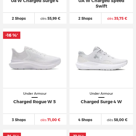
Ua W Charged Surge 4
UA W Charged Speed
Swift
2 Shops
dès
55,99 €
2 Shops
dès
35,75 €
-16 %
-16 %
*
*
Under Armour
Under Armour
Charged Rogue W 5
Charged Surge 4 W
3 Shops
dès
71,00 €
4 Shops
dès
58,00 €