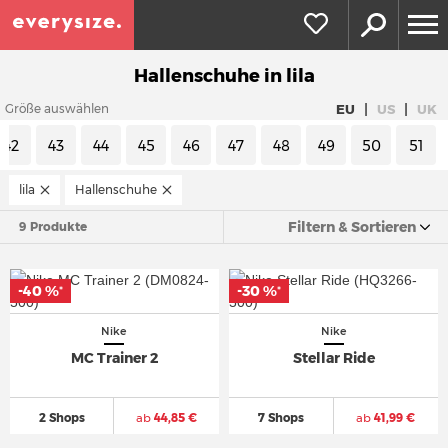
Hallenschuhe in lila
|
|
EU
US
UK
Größe auswählen
42
43
44
45
46
47
48
49
50
51
lila
Hallenschuhe
Filtern & Sortieren
9 Produkte
-40 %
-30 %
*
*
Nike
Nike
MC Trainer 2
Stellar Ride
2 Shops
ab
44,85 €
7 Shops
ab
41,99 €