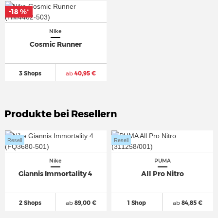
-18 %
*
Nike
Cosmic Runner
3 Shops
ab
40,95 €
Produkte bei Resellern
Resell
Resell
Nike
PUMA
Giannis Immortality 4
All Pro Nitro
2 Shops
ab
89,00 €
1 Shop
ab
84,85 €