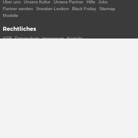
Über uns
Unsere Kultur
Unsere Partner
Hilfe
Jobs
Partner werden
Sneaker-Lexikon
Black Friday
Sitemap
Modelle
Rechtliches
AGB
Datenschutz
Impressum
Kontakt
Connect with us
Bekomme alle Infos zu neuen Sneaker und Special Releases direkt
auf dein Smartphone.
* Alle Preisangaben in Euro inkl. MwSt, ggf. zzgl. Versand.
Streichpreise oder prozentuale Rabatte beziehen sich immer auf den
UVP. Zwischenzeitliche Änderungen von Preisen, Lieferzeit und -