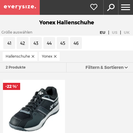
Yonex Hallenschuhe
|
|
EU
US
UK
Größe auswählen
41
42
43
44
45
46
Hallenschuhe
Yonex
Filtern & Sortieren
2 Produkte
-22 %
*