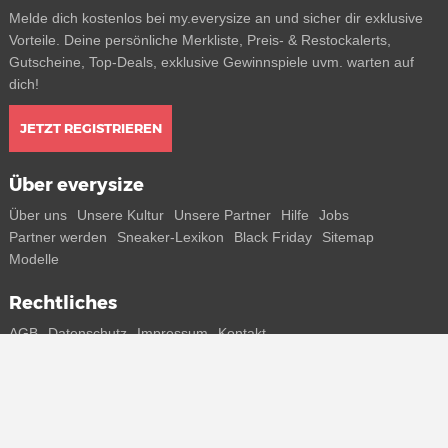
Melde dich kostenlos bei my.everysize an und sicher dir exklusive
Vorteile. Deine persönliche Merkliste, Preis- & Restockalerts,
Gutscheine, Top-Deals, exklusive Gewinnspiele uvm. warten auf
dich!
JETZT REGISTRIEREN
Über everysize
Über uns
Unsere Kultur
Unsere Partner
Hilfe
Jobs
Partner werden
Sneaker-Lexikon
Black Friday
Sitemap
Modelle
Rechtliches
AGB
Datenschutz
Impressum
Kontakt
Connect with us
Bekomme alle Infos zu neuen Sneaker und Special Releases direkt
auf dein Smartphone.