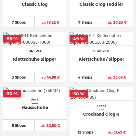
Classic Clog
Classic Clog Toddler
7 Shops
ab
19,22 €
7 Shops
ab
20,23 €
-55 %
-49 %
*
*
SUPERFIT
SUPERFIT
Klettschuhe Slipper
Klettschuhe / Slipper
3 Shops
ab
44,98 €
4 Shops
ab
35,69 €
-30 %
-30 %
*
*
Beck
Crocs
Hausschuhe
Crocband Clog K
5 Shops
ab
20,90 €
12 Shops
ab
31,49 €