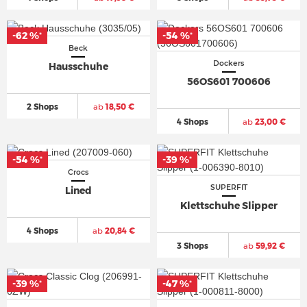
-62 %
-54 %
*
*
Beck
Dockers
Hausschuhe
56OS601 700606
2 Shops
ab
18,50 €
4 Shops
ab
23,00 €
-54 %
-39 %
*
*
Crocs
SUPERFIT
Lined
Klettschuhe Slipper
4 Shops
ab
20,84 €
3 Shops
ab
59,92 €
-39 %
-47 %
*
*