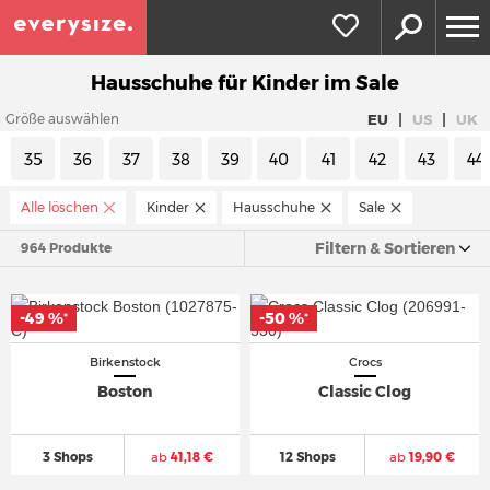
Hausschuhe für Kinder im Sale
|
|
EU
US
UK
Größe auswählen
35
36
37
38
39
40
41
42
43
44
Alle löschen
Kinder
Hausschuhe
Sale
Filtern & Sortieren
964 Produkte
-49 %
-50 %
*
*
Birkenstock
Crocs
Boston
Classic Clog
3 Shops
ab
41,18 €
12 Shops
ab
19,90 €