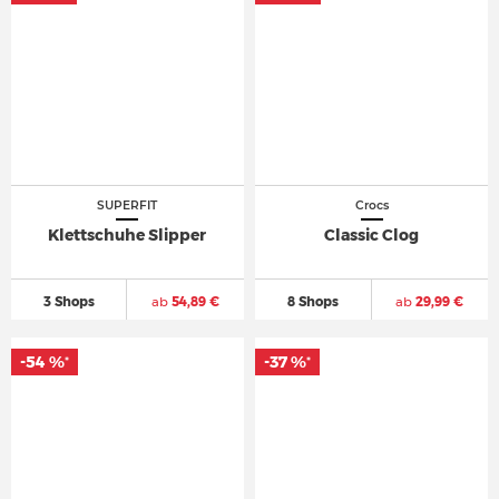
SUPERFIT
Crocs
Klettschuhe Slipper
Classic Clog
3 Shops
ab
54,89 €
8 Shops
ab
29,99 €
-54 %
-37 %
*
*