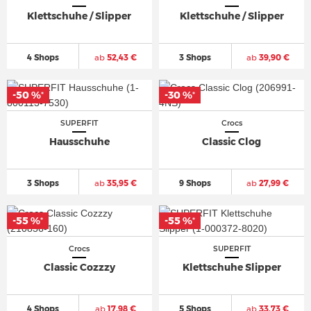
Klettschuhe / Slipper
Klettschuhe / Slipper
4 Shops
ab
52,43 €
3 Shops
ab
39,90 €
-50 %
-30 %
*
*
SUPERFIT
Crocs
Hausschuhe
Classic Clog
3 Shops
ab
35,95 €
9 Shops
ab
27,99 €
-55 %
-55 %
*
*
Crocs
SUPERFIT
Classic Cozzzy
Klettschuhe Slipper
4 Shops
ab
17,98 €
5 Shops
ab
33,73 €