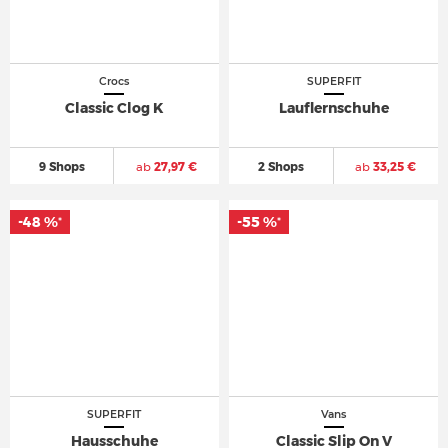
Crocs
SUPERFIT
Classic Clog K
Lauflernschuhe
9 Shops
ab
27,97 €
2 Shops
ab
33,25 €
-48 %
-55 %
*
*
SUPERFIT
Vans
Hausschuhe
Classic Slip On V