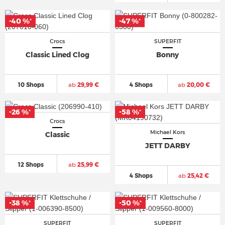
-40 %
-47 %
*
*
Crocs
SUPERFIT
Classic Lined Clog
Bonny
10 Shops
ab
29,99 €
4 Shops
ab
20,00 €
-26 %
-58 %
*
*
Crocs
Michael Kors
Classic
JETT DARBY
12 Shops
ab
25,99 €
4 Shops
ab
25,42 €
-38 %
-50 %
*
*
SUPERFIT
SUPERFIT