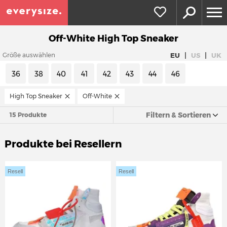
Off-White High Top Sneaker
|
|
EU
US
UK
Größe auswählen
36
38
40
41
42
43
44
46
High Top Sneaker
Off-White
Filtern & Sortieren
15 Produkte
Produkte bei Resellern
Resell
Resell