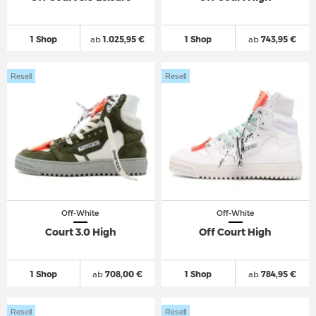
1 Shop
ab
1.025,95 €
1 Shop
ab
743,95 €
Resell
Resell
Off-White
Off-White
Court 3.0 High
Off Court High
1 Shop
ab
708,00 €
1 Shop
ab
784,95 €
Resell
Resell