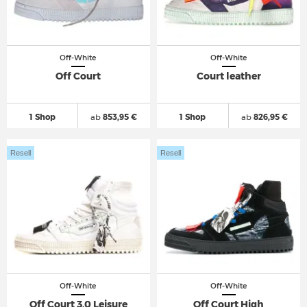
Off-White
Off-White
Off Court
Court leather
1 Shop
ab
853,95 €
1 Shop
ab
826,95 €
Resell
Resell
Off-White
Off-White
Off Court 3.0 Leisure
Off Court High