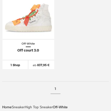
Off-White
Off court 3.0
1 Shop
ab
837,95 €
1
Home
Sneaker
High Top Sneaker
Off-White