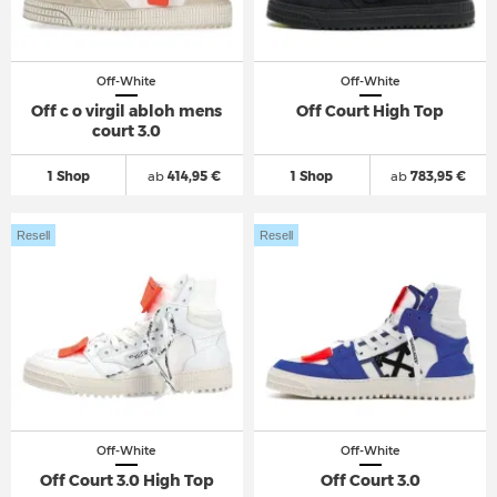
Off-White
Off-White
Off c o virgil abloh mens
Off Court High Top
court 3.0
1 Shop
ab
414,95 €
1 Shop
ab
783,95 €
Resell
Resell
Off-White
Off-White
Off Court 3.0 High Top
Off Court 3.0