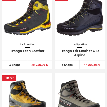
La Sportiva
La Sportiva
Trango Tech Leather
Trango Trk Leather GTX
Alpine
3 Shops
ab
250,99 €
3 Shops
ab
209,95 €
-10 %
*