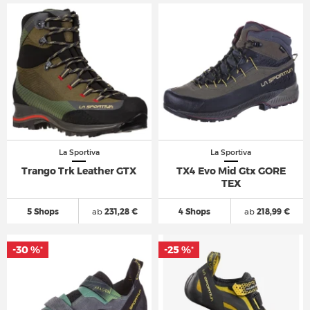
La Sportiva
La Sportiva
Trango Trk Leather GTX
TX4 Evo Mid Gtx GORE
TEX
5 Shops
ab
231,28 €
4 Shops
ab
218,99 €
-30 %
-25 %
*
*