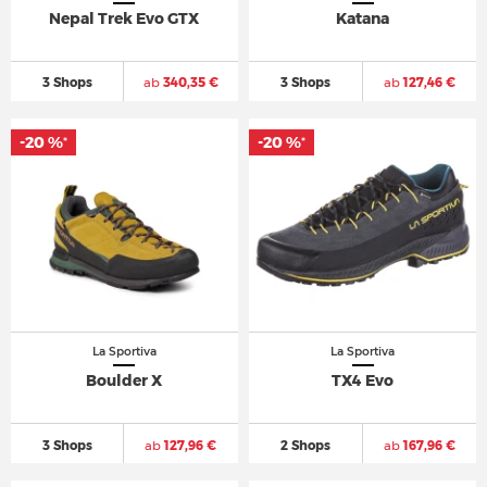
Nepal Trek Evo GTX
Katana
3 Shops
ab
340,35 €
3 Shops
ab
127,46 €
-20 %
-20 %
*
*
La Sportiva
La Sportiva
Boulder X
TX4 Evo
3 Shops
ab
127,96 €
2 Shops
ab
167,96 €