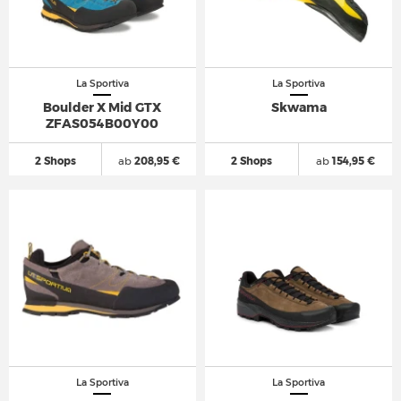
La Sportiva
La Sportiva
Boulder X Mid GTX
Skwama
ZFAS054B00Y00
2 Shops
ab
208,95 €
2 Shops
ab
154,95 €
La Sportiva
La Sportiva