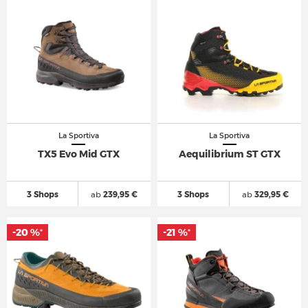
La Sportiva
La Sportiva
TX5 Evo Mid GTX
Aequilibrium ST GTX
3 Shops
ab
239,95 €
3 Shops
ab
329,95 €
-20 %
-21 %
*
*