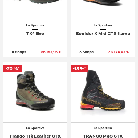
La Sportiva
La Sportiva
TX4 Evo
Boulder X Mid GTX flame
4 Shops
ab
155,96 €
3 Shops
ab
174,05 €
-20 %
-18 %
*
*
La Sportiva
La Sportiva
Trango Trk Leather GTX
TRANGO PRO GTX