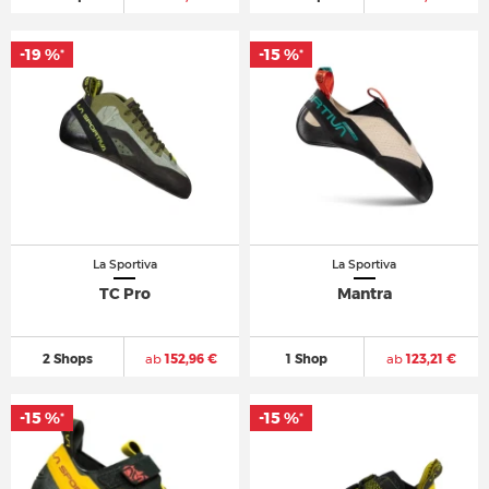
-19 %
-15 %
*
*
La Sportiva
La Sportiva
TC Pro
Mantra
2 Shops
ab
152,96 €
1 Shop
ab
123,21 €
-15 %
-15 %
*
*