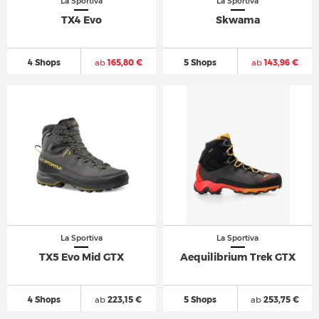
La Sportiva
La Sportiva
TX4 Evo
Skwama
4 Shops
ab
165,80 €
5 Shops
ab
143,96 €
La Sportiva
La Sportiva
TX5 Evo Mid GTX
Aequilibrium Trek GTX
4 Shops
ab
223,15 €
5 Shops
ab
253,75 €