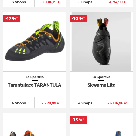
3 Shops
ab
106,21 €
5 Shops
ab
74,99 €
-17 %
-10 %
*
*
La Sportiva
La Sportiva
Tarantulace TARANTULA
Skwama Lite
4 Shops
ab
78,99 €
4 Shops
ab
116,96 €
-15 %
*