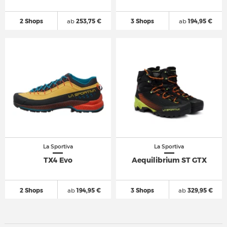
2 Shops
ab
253,75 €
3 Shops
ab
194,95 €
La Sportiva
La Sportiva
TX4 Evo
Aequilibrium ST GTX
2 Shops
ab
194,95 €
3 Shops
ab
329,95 €