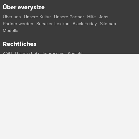
Über everysize
Über uns
Unsere Kultur
Unsere Partner
Hilfe
Jobs
Partner werden
Sneaker-Lexikon
Black Friday
Sitemap
Modelle
Rechtliches
AGB
Datenschutz
Impressum
Kontakt
Connect with us
Bekomme alle Infos zu neuen Sneaker und Special Releases direkt
auf dein Smartphone.
* Alle Preisangaben in Euro inkl. MwSt, ggf. zzgl. Versand.