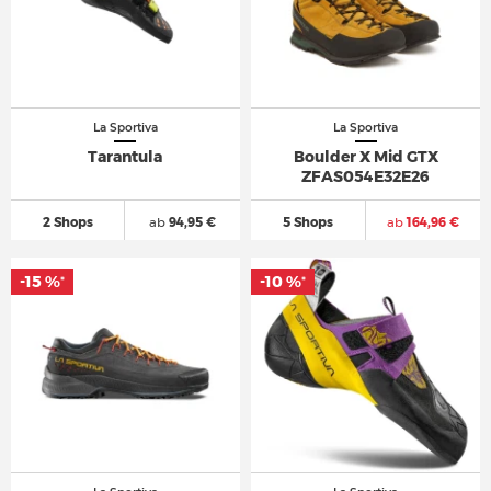
La Sportiva
La Sportiva
Tarantula
Boulder X Mid GTX
ZFAS054E32E26
2 Shops
ab
94,95 €
5 Shops
ab
164,96 €
-15 %
-10 %
*
*