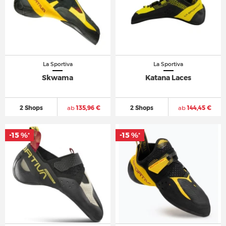
La Sportiva
La Sportiva
Skwama
Katana Laces
2 Shops
ab
135,96 €
2 Shops
ab
144,45 €
-15 %
-15 %
*
*