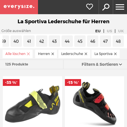
La Sportiva Lederschuhe für Herren
|
|
EU
US
UK
Größe auswählen
39
40
41
42
43
44
45
46
47
48
Alle löschen
Herren
Lederschuhe
La Sportiva
Filtern & Sortieren
125 Produkte
-35 %
-15 %
*
*