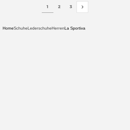
1
2
3
Home
Schuhe
Lederschuhe
Herren
La Sportiva