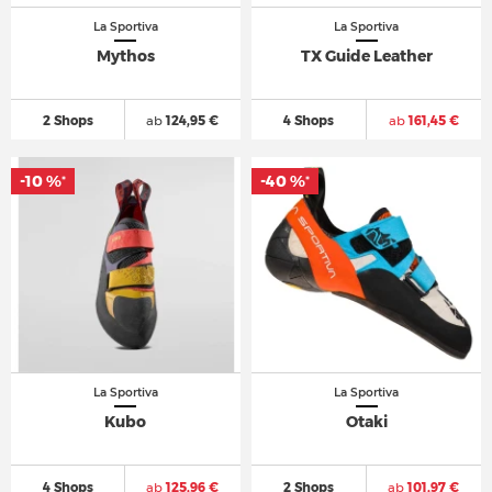
La Sportiva
La Sportiva
Mythos
TX Guide Leather
2 Shops
ab
124,95 €
4 Shops
ab
161,45 €
-10 %
-40 %
*
*
La Sportiva
La Sportiva
Kubo
Otaki
4 Shops
ab
125,96 €
2 Shops
ab
101,97 €