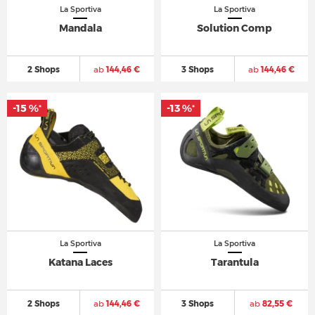
La Sportiva
La Sportiva
Mandala
Solution Comp
2 Shops
ab
144,46 €
3 Shops
ab
144,46 €
-15 %
-13 %
*
*
La Sportiva
La Sportiva
Katana Laces
Tarantula
2 Shops
ab
144,46 €
3 Shops
ab
82,55 €