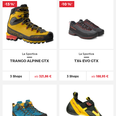
-13 %
-10 %
*
*
La Sportiva
La Sportiva
TRANGO ALPINE GTX
TX4 EVO GTX
3 Shops
ab
321,86 €
3 Shops
ab
188,95 €