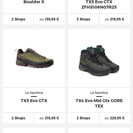
Boulder X
TX5 Evo GTX
ZFHS106N07R25
2 Shops
ab
159,95 €
3 Shops
ab
219,95 €
La Sportiva
La Sportiva
TX5 Evo GTX
TX4 Evo Mid Gtx GORE
TEX
2 Shops
ab
219,95 €
2 Shops
ab
229,95 €