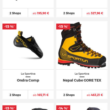
2 Shops
ab
195,90 €
2 Shops
ab
327,96 €
-15 %
-15 %
*
*
La Sportiva
La Sportiva
Ondra Comp
Nepal Cube GORE TEX
2 Shops
ab
165,71 €
2 Shops
ab
463,21 €
-15 %
-14 %
*
*