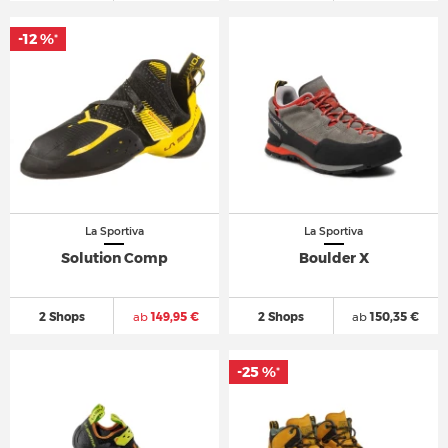
-12 %
*
La Sportiva
La Sportiva
Solution Comp
Boulder X
2 Shops
ab
149,95 €
2 Shops
ab
150,35 €
-25 %
*