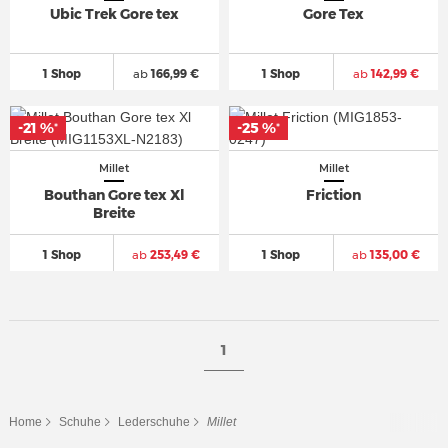
Ubic Trek Gore tex
Gore Tex
1 Shop
ab
166,99 €
1 Shop
ab
142,99 €
-21 %
-25 %
*
*
Millet
Millet
Bouthan Gore tex Xl
Friction
Breite
1 Shop
ab
253,49 €
1 Shop
ab
135,00 €
1
Home
Schuhe
Lederschuhe
Millet