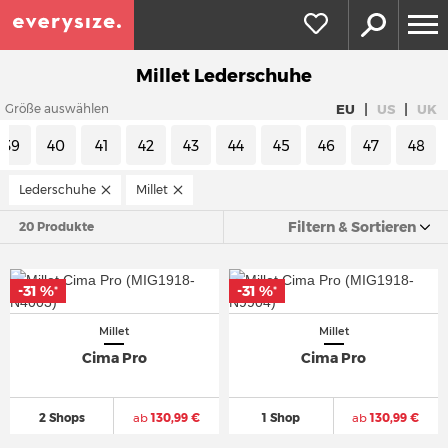
Millet Lederschuhe
|
|
EU
US
UK
Größe auswählen
39
40
41
42
43
44
45
46
47
48
Lederschuhe
Millet
Filtern & Sortieren
20 Produkte
-31 %
-31 %
*
*
Millet
Millet
Cima Pro
Cima Pro
2 Shops
ab
130,99 €
1 Shop
ab
130,99 €