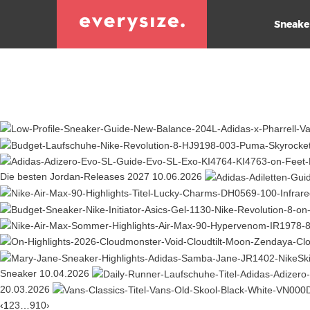
Sneake
Die besten Jordan-Releases 2027
10.06.2026
Sneaker
10.04.2026
20.03.2026
‹
1
2
3
…
9
10
›