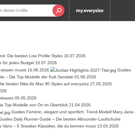
my.everysize
d: Die besten Low Profile Styles
16.07.2026
 für jedes Budget
10.07.2026
L wissen musst
16.06.2026
Guides
tte – Die Top-Modelle der Kult-Sandale
01.06.2026
Die besten Nike Air Max 90 Styles auf everysize
27.05.2026
2026
eleases
05.05.2026
Die Top-Modelle von On im Überblick
21.04.2026
Guides
Feminin, elegant und sportlich: Trend-Modell Mary-Jane-
Guides
Daily Runner Guide – Die besten Allrounder-Laufschuhe
e Vans – 6 Sneaker-Klassiker, die du kennen muss
13.03.2026