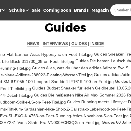
r
Schuhe
Sale
Coming Soon
Brands
Magazin
Guides
NEWS
|
INTERVIEWS
|
GUIDES
|
INSIDE
Guides
Sneaker Tren
Guides
Die besten Laufschuhe
Guides
Alles, was du über den adidas Adizero Evo S
Guides
adidas Adile
Guides
Guides
Budget Sneaker für jeden Geldbeutel
19.05.
Guides
Die heißesten Nike Air Max Sommer 2026 R
Guides
Running meets Lifestyle: 
Guides
60 Jahr