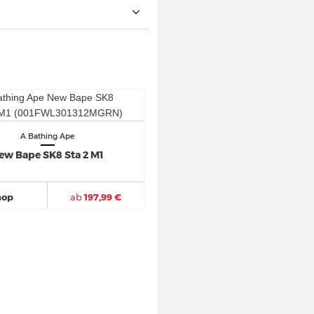
A Bathing Ape
ew Bape SK8 Sta 2 M1
hop
ab
197,99 €