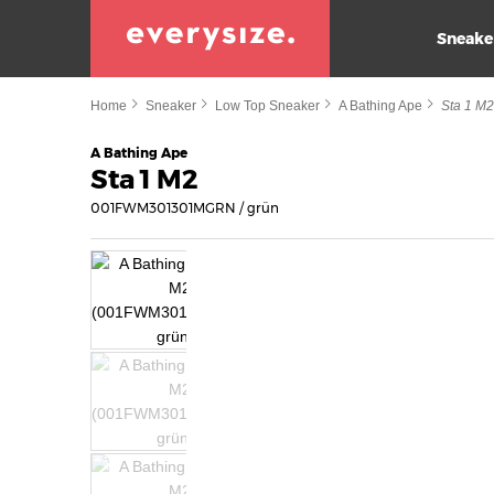
Sneake
Home
Sneaker
Low Top Sneaker
A Bathing Ape
Sta 1 M
A Bathing Ape
Sta 1 M2
001FWM301301MGRN / grün