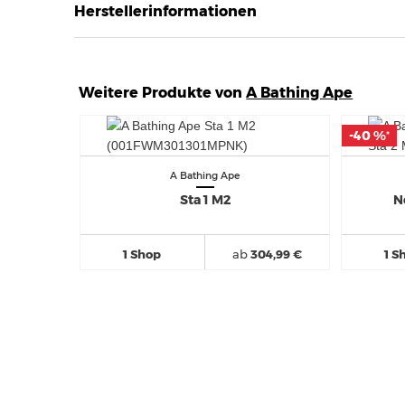
Herstellerinformationen
Weitere Produkte von
A Bathing Ape
-40 %
-40 %
*
*
A Bathing Ape
Sta 1 M2
N
1 Shop
ab
304,99 €
1 S