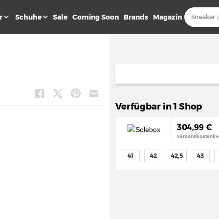
r
Schuhe
Sale
Coming Soon
Brands
Magazin
2
Verfügbar in 1 Shop
304,99 €
versandkostenfre
41
42
42,5
43