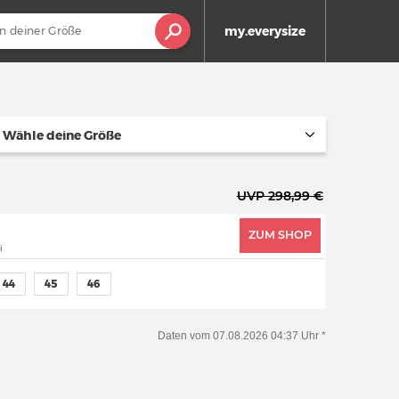
my.everysize
Wähle deine Größe
UVP 298,99 €
ZUM SHOP
i
44
45
46
Daten vom 07.08.2026 04:37 Uhr *