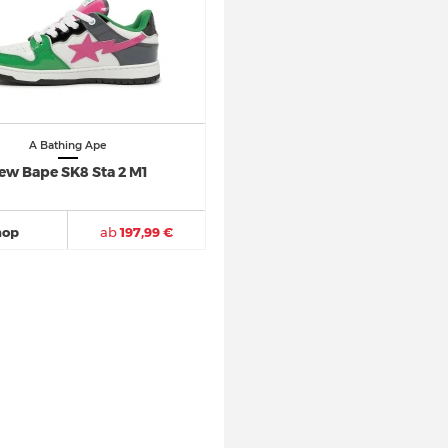
A Bathing Ape
ew Bape SK8 Sta 2 M1
hop
ab
197,99 €