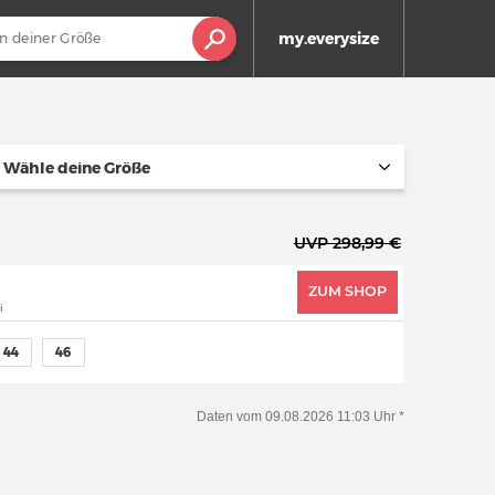
my.everysize
Wähle deine Größe
UVP 298,99 €
ZUM SHOP
i
44
46
Daten vom 09.08.2026 11:03 Uhr *