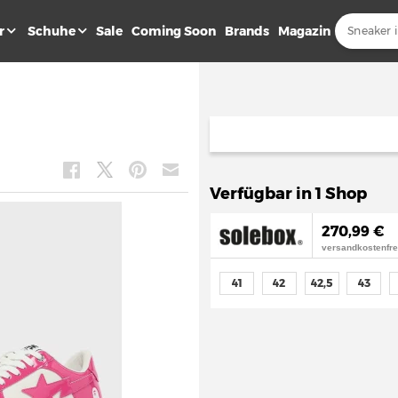
r
Schuhe
Sale
Coming Soon
Brands
Magazin
2
Verfügbar in 1 Shop
270,99 €
versandkostenfre
41
42
42,5
43