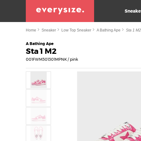
Sneake
Home
Sneaker
Low Top Sneaker
A Bathing Ape
Sta 1 M
A Bathing Ape
Sta 1 M2
001FWM301301MPNK / pink