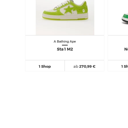
A Bathing Ape
Sta 1 M2
N
1 Shop
ab
270,99 €
1 S