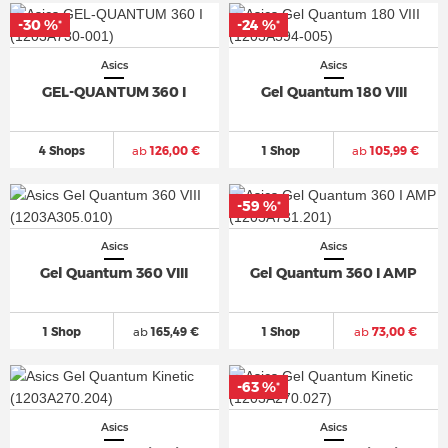
-30 %
-30 %
-24 %
-24 %
*
*
*
*
Asics
Asics
GEL-QUANTUM 360 I
Gel Quantum 180 VIII
4 Shops
ab
126,00 €
1 Shop
ab
105,99 €
-59 %
-59 %
*
*
Asics
Asics
Gel Quantum 360 VIII
Gel Quantum 360 I AMP
1 Shop
ab
165,49 €
1 Shop
ab
73,00 €
-63 %
-63 %
*
*
Asics
Asics