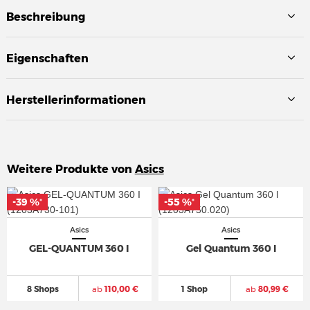
Beschreibung
Eigenschaften
Herstellerinformationen
Weitere Produkte von
Asics
-39 %
-39 %
-55 %
-55 %
*
*
*
*
Asics
Asics
GEL-QUANTUM 360 I
Gel Quantum 360 I
8 Shops
ab
110,00 €
1 Shop
ab
80,99 €