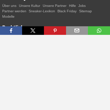
Über uns
Unsere Kultur
Unsere Partner
Hilfe
Jobs
Partner werden
Sneaker-Lexikon
Black Friday
Sitemap
Modelle
Rechtliches
AGB
Datenschutz
Impressum
Kontakt
Connect with us
Bekomme alle Infos zu neuen Sneaker und Special Releases direkt
auf dein Smartphone.
* Alle Preisangaben in Euro inkl. MwSt, ggf. zzgl. Versand.
Streichpreise oder prozentuale Rabatte beziehen sich immer auf den