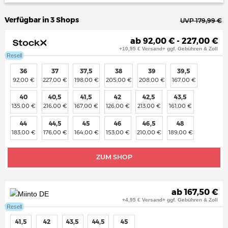
Verfügbar in 3 Shops
UVP 179,99 €
ab 92,00 € - 227,00 €
+10,95 € Versand+ ggf. Gebühren & Zoll
Resell
36
37
37,5
38
39
39,5
92,00 €
227,00 €
198,00 €
205,00 €
208,00 €
167,00 €
40
40,5
41,5
42
42,5
43,5
135,00 €
216,00 €
167,00 €
126,00 €
213,00 €
161,00 €
44
44,5
45
46
46,5
48
183,00 €
176,00 €
164,00 €
153,00 €
210,00 €
189,00 €
ZUM SHOP
ab 167,50 €
+4,95 € Versand+ ggf. Gebühren & Zoll
Resell
41,5
42
43,5
44,5
45