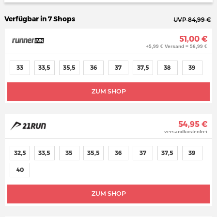
Verfügbar in 7 Shops
UVP 84,99 €
51,00 €
+5,99 € Versand = 56,99 €
33
33,5
35,5
36
37
37,5
38
39
ZUM SHOP
54,95 €
versandkostenfrei
32,5
33,5
35
35,5
36
37
37,5
39
40
ZUM SHOP