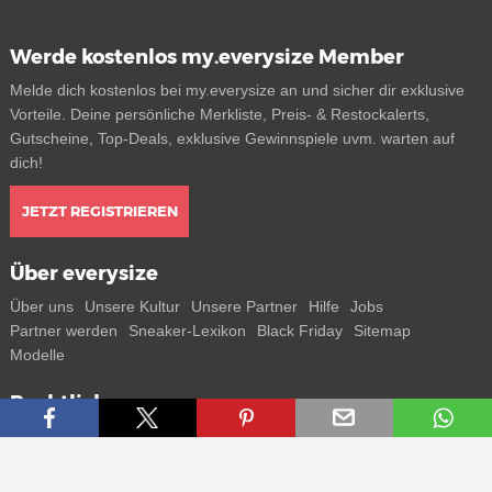
Werde kostenlos my.everysize Member
Melde dich kostenlos bei my.everysize an und sicher dir exklusive
Vorteile. Deine persönliche Merkliste, Preis- & Restockalerts,
Gutscheine, Top-Deals, exklusive Gewinnspiele uvm. warten auf
dich!
JETZT REGISTRIEREN
Über everysize
Über uns
Unsere Kultur
Unsere Partner
Hilfe
Jobs
Partner werden
Sneaker-Lexikon
Black Friday
Sitemap
Modelle
Rechtliches
AGB
Datenschutz
Impressum
Kontakt
Connect with us