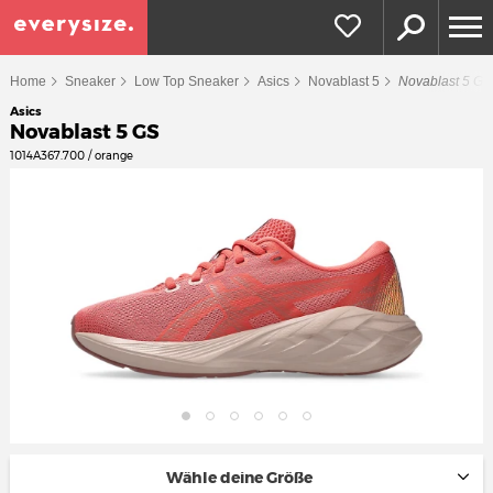
Home
Sneaker
Low Top Sneaker
Asics
Novablast 5
Novablast 5 GS
Asics
Novablast 5 GS
1014A367.700 / orange
Wähle deine Größe