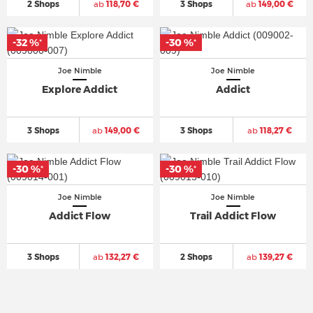
2 Shops
ab
118,70 €
3 Shops
ab
149,00 €
-32 %
-32 %
-30 %
-30 %
*
*
*
*
Joe Nimble
Joe Nimble
Explore Addict
Addict
3 Shops
ab
149,00 €
3 Shops
ab
118,27 €
-30 %
-30 %
-30 %
-30 %
*
*
*
*
Joe Nimble
Joe Nimble
Addict Flow
Trail Addict Flow
3 Shops
ab
132,27 €
2 Shops
ab
139,27 €