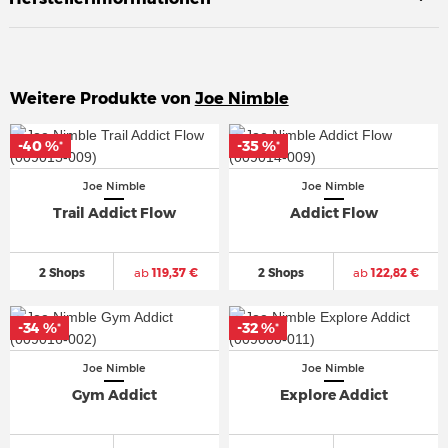
Weitere Produkte von
Joe Nimble
-40 %
-40 %
-35 %
-35 %
*
*
*
*
Joe Nimble
Joe Nimble
Trail Addict Flow
Addict Flow
2 Shops
ab
119,37 €
2 Shops
ab
122,82 €
-34 %
-34 %
-32 %
-32 %
*
*
*
*
Joe Nimble
Joe Nimble
Gym Addict
Explore Addict