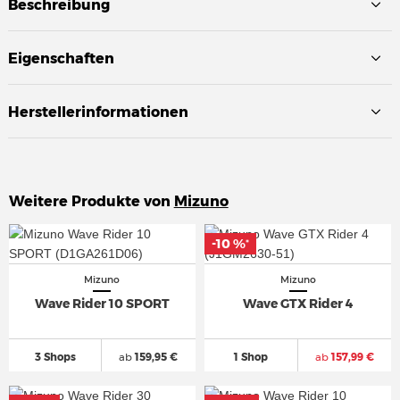
Beschreibung
Eigenschaften
Herstellerinformationen
Weitere Produkte von
Mizuno
-10 %
-10 %
*
*
Mizuno
Mizuno
Wave Rider 10 SPORT
Wave GTX Rider 4
3 Shops
ab
159,95 €
1 Shop
ab
157,99 €