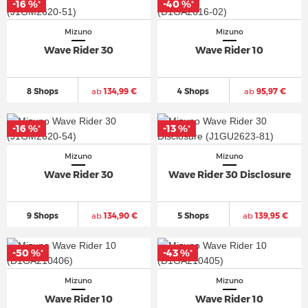
-16 %
-16 %
-40 %
-40 %
*
*
*
*
Mizuno
Mizuno
Wave Rider 30
Wave Rider 10
8 Shops
ab
134,99 €
4 Shops
ab
95,97 €
-16 %
-16 %
-13 %
-13 %
*
*
*
*
Mizuno
Mizuno
Wave Rider 30
Wave Rider 30 Disclosure
9 Shops
ab
134,90 €
5 Shops
ab
139,95 €
-50 %
-50 %
-43 %
-43 %
*
*
*
*
Mizuno
Mizuno
Wave Rider 10
Wave Rider 10