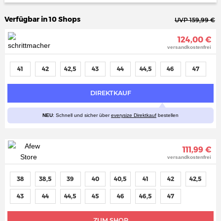
Verfügbar in 10 Shops
UVP 159,99 €
124,00 €
versandkostenfrei
41
42
42,5
43
44
44,5
46
47
DIREKTKAUF
NEU
: Schnell und sicher über
everysize Direktkauf
bestellen
111,99 €
versandkostenfrei
38
38,5
39
40
40,5
41
42
42,5
43
44
44,5
45
46
46,5
47
ZUM SHOP