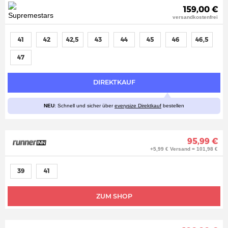
159,00 €
versandkostenfrei
41
42
42,5
43
44
45
46
46,5
47
DIREKTKAUF
NEU
: Schnell und sicher über
everysize Direktkauf
bestellen
95,99 €
+5,99 € Versand = 101,98 €
39
41
ZUM SHOP