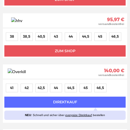
95,97 €
versandkostenfrei
38
38,5
40,5
43
44
44,5
45
46,5
ZUM SHOP
140,00 €
versandkostenfrei
41
42
42,5
44
44,5
45
46,5
DIREKTKAUF
NEU
: Schnell und sicher über
everysize Direktkauf
bestellen