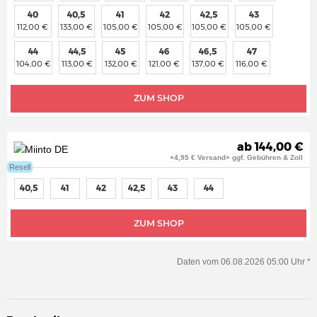
40
40,5
41
42
42,5
43
112,00 €
133,00 €
105,00 €
105,00 €
105,00 €
105,00 €
44
44,5
45
46
46,5
47
104,00 €
113,00 €
132,00 €
121,00 €
137,00 €
116,00 €
ZUM SHOP
ab 144,00 €
+4,95 € Versand+ ggf. Gebühren & Zoll
Resell
40,5
41
42
42,5
43
44
ZUM SHOP
Daten vom 06.08.2026 05:00 Uhr *