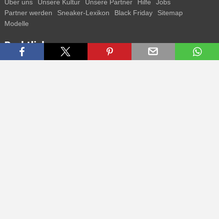
Über uns
Unsere Kultur
Unsere Partner
Hilfe
Jobs
Partner werden
Sneaker-Lexikon
Black Friday
Sitemap
Modelle
Rechtliches
AGB
Datenschutz
Impressum
Kontakt
Connect with us
Bekomme alle Infos zu neuen Sneaker und Special Releases direkt
auf dein Smartphone.
* Alle Preisangaben in Euro inkl. MwSt, ggf. zzgl. Versand.
Streichpreise oder prozentuale Rabatte beziehen sich immer auf den
UVP. Zwischenzeitliche Änderungen von Preisen, Lieferzeit und -