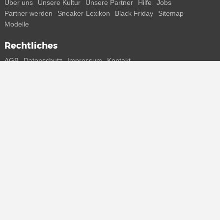
Über uns
Unsere Kultur
Unsere Partner
Hilfe
Jobs
Partner werden
Sneaker-Lexikon
Black Friday
Sitemap
Modelle
Rechtliches
AGB
Datenschutz
Impressum
Kontakt
Connect with us
Bekomme alle Infos zu neuen Sneaker und Special Releases direkt
auf dein Smartphone.
* Alle Preisangaben in Euro inkl. MwSt, ggf. zzgl. Versand.
Streichpreise oder prozentuale Rabatte beziehen sich immer auf den
UVP. Zwischenzeitliche Änderungen von Preisen, Lieferzeit und -