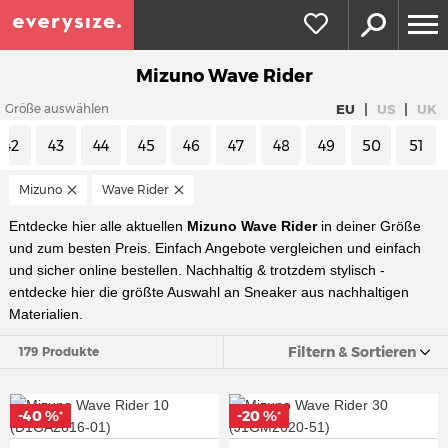
Mizuno Wave Rider
|
|
EU
US
UK
Größe auswählen
42
43
44
45
46
47
48
49
50
51
Mizuno
Wave Rider
Entdecke hier alle aktuellen
Mizuno Wave Rider
in deiner Größe
und zum besten Preis. Einfach Angebote vergleichen und einfach
und sicher online bestellen. Nachhaltig & trotzdem stylisch -
entdecke hier die größte Auswahl an Sneaker aus nachhaltigen
Materialien.
Filtern & Sortieren
179 Produkte
-40 %
-20 %
*
*