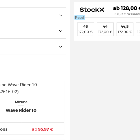
ab 128,00 
+10,95 € Versand
Resell
43
44
44,5
172,00 €
172,00 €
172,00 €
1
Mizuno
Wave Rider 10
hops
ab
95,97 €