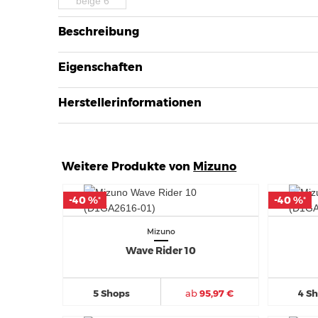
Beschreibung
Eigenschaften
Herstellerinformationen
Weitere Produkte von
Mizuno
-40 %
-40 %
-40 %
-40 %
*
*
*
*
Mizuno
Wave Rider 10
5 Shops
ab
95,97 €
4 S