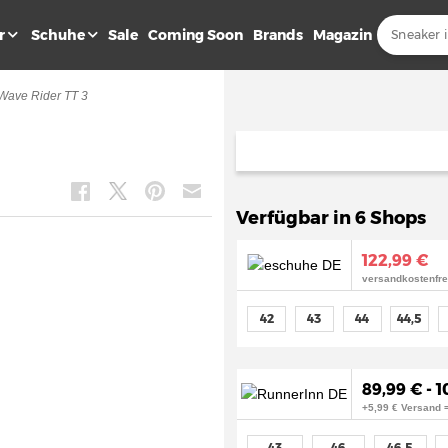
r
Schuhe
Sale
Coming Soon
Brands
Magazin
Wave Rider TT 3
Verfügbar in 6 Shops
122,99 €
versandkostenfre
42
43
44
44,5
89,99 € - 1
+5,99 € Versand 
43
46
46,5