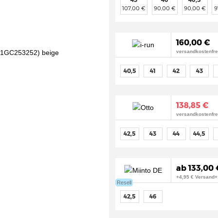
107,00 €
90,00 €
90,00 €
9
160,00 €
versandkostenfre
40,5
41
42
43
138,85 €
versandkostenfre
42,5
43
44
44,5
ab 133,00 
+4,95 € Versand+
Resell
42,5
46