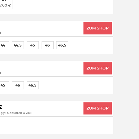
7,00 €
ZUM SHOP
i
44
44,5
45
46
46,5
ZUM SHOP
i
45
46
46,5
€
ZUM SHOP
 ggf. Gebühren & Zoll