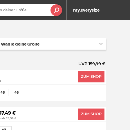
my.everysize
Wähle deine Größe
UVP 159,99 €
ZUM SHOP
i
45
46
07,49 €
ZUM SHOP
= ab 95,98 €
47