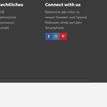
echtliches
Connect with us
GB
Bekomme alle Infos zu
atenschutz
neuen Sneaker und Special
mpressum
Releases direkt auf dein
ontakt
Smartphone.
 UVP. Zwischenzeitliche Änderungen von Preisen, Lieferzeit