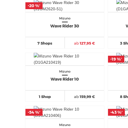
-20 %
-20 %
*
*
Mizuno
Wave Rider 30
W
7 Shops
ab
127,95 €
3 S
-19 %
-19 %
*
*
Mizuno
Wave Rider 10
1 Shop
ab
159,99 €
8 S
-54 %
-54 %
-43 %
-43 %
*
*
*
*
Mizuno