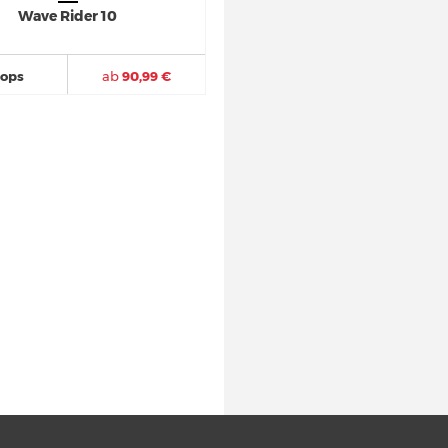
Wave Rider 10
hops
ab
90,99 €