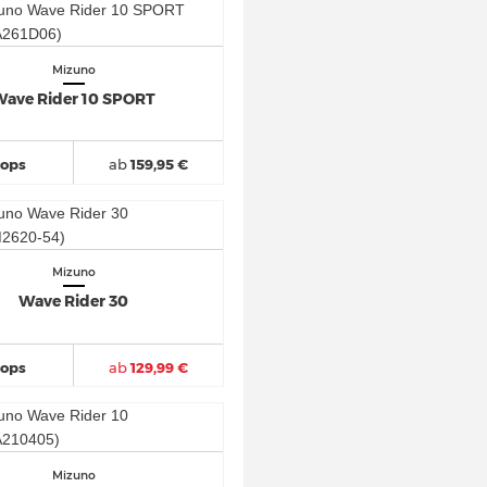
Mizuno
ave Rider 10 SPORT
hops
ab
159,95 €
Mizuno
Wave Rider 30
hops
ab
129,99 €
Mizuno