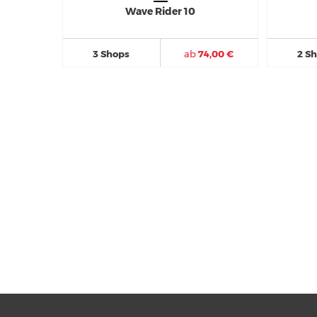
Wave Rider 10
3 Shops
ab
74,00 €
2 S