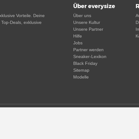
Über everysize
R
klusive Vorteile. Deine
Über uns
A
, Top-Deals, exklusive
Unsere Kultur
D
Unsere Partner
I
Hilfe
K
Jobs
Partner werden
Sneaker-Lexikon
Black Friday
Sitemap
Modelle
d. Streichpreise oder prozentuale Rabatte beziehen sich immer auf den
und -kosten möglich
(mehr Infos)
.
© 2015 - 2026 everysize. All rights reserved.