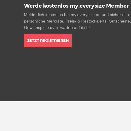
Werde kostenlos my.everysize Member
Melde dich kostenlos bei my.everysize an und sicher dir ex
persönliche Merkliste, Preis- & Restockalerts, Gutscheine
Gewinnspiele uvm. warten auf dich!
JETZT REGISTRIEREN
* Alle Preisangaben in Euro inkl. MwSt, ggf. zzgl. Versan