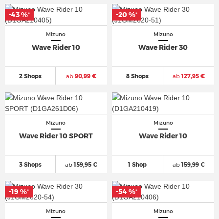
-43 %
-43 %
-20 %
-20 %
*
*
*
*
Mizuno
Mizuno
Wave Rider 10
Wave Rider 30
2 Shops
ab
90,99 €
8 Shops
ab
127,95 €
Mizuno
Mizuno
Wave Rider 10 SPORT
Wave Rider 10
3 Shops
ab
159,95 €
1 Shop
ab
159,99 €
-19 %
-19 %
-54 %
-54 %
*
*
*
*
Mizuno
Mizuno