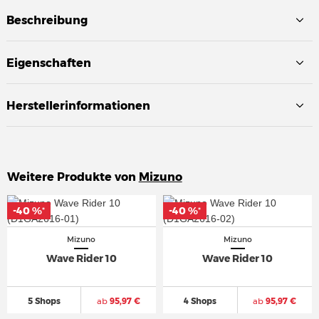
Beschreibung
Eigenschaften
Herstellerinformationen
Weitere Produkte von
Mizuno
-40 %
-40 %
-40 %
-40 %
*
*
*
*
Mizuno
Mizuno
Wave Rider 10
Wave Rider 10
5 Shops
ab
95,97 €
4 Shops
ab
95,97 €