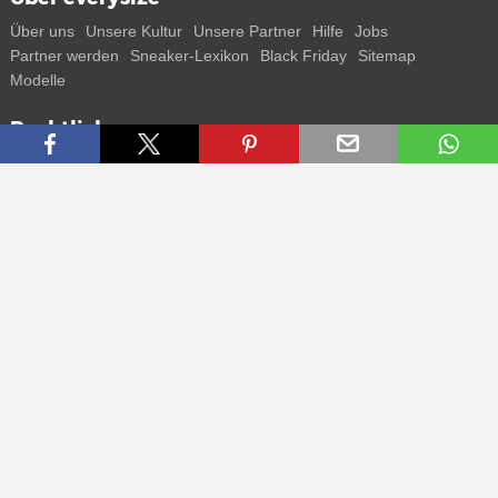
Über uns
Unsere Kultur
Unsere Partner
Hilfe
Jobs
Partner werden
Sneaker-Lexikon
Black Friday
Sitemap
Modelle
Rechtliches
AGB
Datenschutz
Impressum
Kontakt
Connect with us
Bekomme alle Infos zu neuen Sneaker und Special Releases direkt
auf dein Smartphone.
* Alle Preisangaben in Euro inkl. MwSt, ggf. zzgl. Versand.
Streichpreise oder prozentuale Rabatte beziehen sich immer auf den