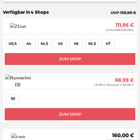
Verfügbar in 4 Shops
UVP 159,99 €
111,96 €
versandkostenfrei
40,5
44
44,5
45
46
46,5
47
ZUM SHOP
88,99 €
+5,99 € Versand = 94,98 €
39
ZUM SHOP
160,00 €