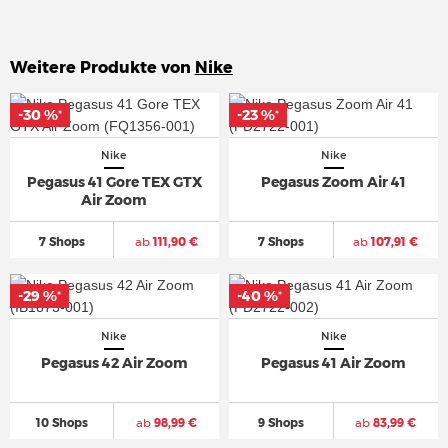
Weitere Produkte von
Nike
-30 %
-30 %
-23 %
-23 %
*
*
*
*
Nike
Nike
Pegasus 41 Gore TEX GTX
Pegasus Zoom Air 41
Air Zoom
7 Shops
ab
111,90 €
7 Shops
ab
107,91 €
-29 %
-29 %
-40 %
-40 %
*
*
*
*
Nike
Nike
Pegasus 42 Air Zoom
Pegasus 41 Air Zoom
10 Shops
ab
98,99 €
9 Shops
ab
83,99 €