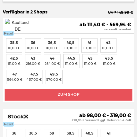
Verfügbar in 2 Shops
UVP 149,99 €
ab 111,40 € - 569,94 €
versandkostenfrei
Resell
35,5
36
36,5
40,5
41
42
111,00 €
111,00 €
111,00 €
111,00 €
111,00 €
111,00 €
42,5
43
44
44,5
45
45,5
111,00 €
216,00 €
264,00 €
111,00 €
111,00 €
111,00 €
47
47,5
49,5
564,00 €
457,00 €
570,00 €
ZUM SHOP
ab 98,00 € - 319,00 €
+10,95 € Versand+ ggf. Gebühren & Zoll
Resell
36
36,5
38
38,5
40,5
41