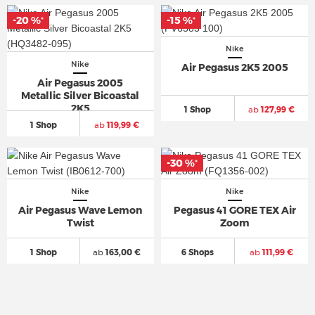
-20 %
-20 %
-15 %
-15 %
*
*
*
*
Nike
Nike
Air Pegasus 2K5 2005
Air Pegasus 2005
Metallic Silver Bicoastal
2K5
1 Shop
ab
127,99 €
1 Shop
ab
119,99 €
-30 %
-30 %
*
*
Nike
Nike
Air Pegasus Wave Lemon
Pegasus 41 GORE TEX Air
Twist
Zoom
1 Shop
ab
163,00 €
6 Shops
ab
111,99 €