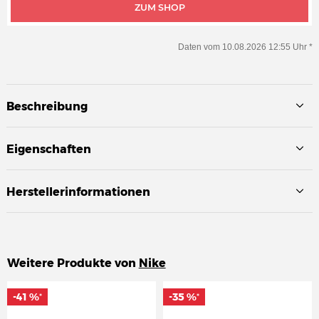
ZUM SHOP
Daten vom 10.08.2026 12:55 Uhr *
Beschreibung
Eigenschaften
Herstellerinformationen
Weitere Produkte von
Nike
-41 %
-41 %
-35 %
-35 %
*
*
*
*