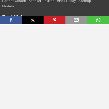
Partner werden
Sneaker-Lexikon
Black Friday
Sitemap
Modelle
Rechtliches
AGB
Datenschutz
Impressum
Kontakt
Connect with us
Bekomme alle Infos zu neuen Sneaker und Special Releases direkt
auf dein Smartphone.
* Alle Preisangaben in Euro inkl. MwSt, ggf. zzgl. Versand.
Streichpreise oder prozentuale Rabatte beziehen sich immer auf den
UVP. Zwischenzeitliche Änderungen von Preisen, Lieferzeit und -
kosten möglich
(mehr Infos)
.