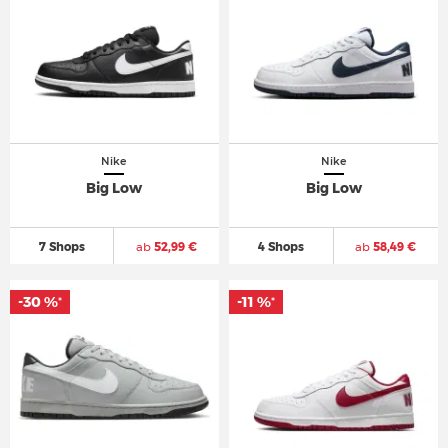
Nike
Nike
Big Low
Big Low
7 Shops
ab
52,99 €
4 Shops
ab
58,49 €
-30 %
-30 %
-11 %
-11 %
*
*
*
*