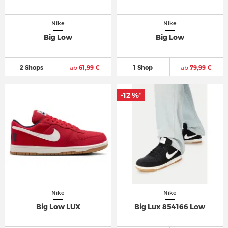
Nike
Nike
Big Low
Big Low
2 Shops
ab
61,99 €
1 Shop
ab
79,99 €
-12 %
-12 %
*
*
Nike
Nike
Big Low LUX
Big Lux 854166 Low