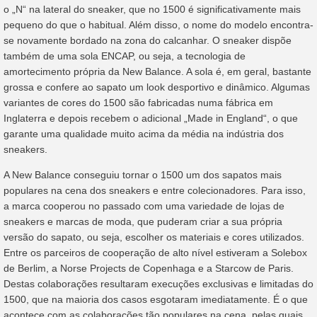
o „N“ na lateral do sneaker, que no 1500 é significativamente mais
pequeno do que o habitual. Além disso, o nome do modelo encontra-
se novamente bordado na zona do calcanhar. O sneaker dispõe
também de uma sola ENCAP, ou seja, a tecnologia de
amortecimento própria da New Balance. A sola é, em geral, bastante
grossa e confere ao sapato um look desportivo e dinâmico. Algumas
variantes de cores do 1500 são fabricadas numa fábrica em
Inglaterra e depois recebem o adicional „Made in England“, o que
garante uma qualidade muito acima da média na indústria dos
sneakers.
A New Balance conseguiu tornar o 1500 um dos sapatos mais
populares na cena dos sneakers e entre colecionadores. Para isso,
a marca cooperou no passado com uma variedade de lojas de
sneakers e marcas de moda, que puderam criar a sua própria
versão do sapato, ou seja, escolher os materiais e cores utilizados.
Entre os parceiros de cooperação de alto nível estiveram a Solebox
de Berlim, a Norse Projects de Copenhaga e a Starcow de Paris.
Destas colaborações resultaram execuções exclusivas e limitadas do
1500, que na maioria dos casos esgotaram imediatamente. É o que
acontece com as colaborações tão populares na cena, pelas quais