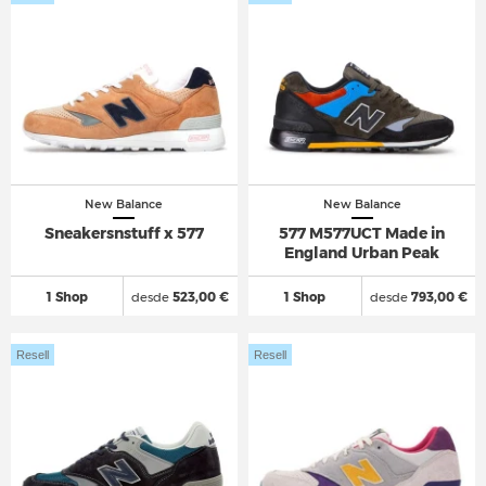
New Balance
New Balance
Sneakersnstuff x 577
577 M577UCT Made in
England Urban Peak
1 Shop
desde
523,00 €
1 Shop
desde
793,00 €
Resell
Resell