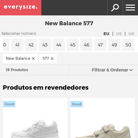
New Balance 577
|
|
EU
US
UK
Selecionar número
40
41
42
43
44
45
46
47
49
50
New Balance
577
Filtrar & Ordenar
18 Produtos
Produtos em revendedores
Resell
Resell