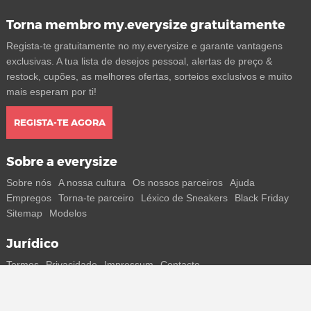
Torna membro my.everysize gratuitamente
Regista-te gratuitamente no my.everysize e garante vantagens
exclusivas. A tua lista de desejos pessoal, alertas de preço &
restock, cupões, as melhores ofertas, sorteios exclusivos e muito
mais esperam por ti!
REGISTA-TE AGORA
Sobre a everysize
Sobre nós
A nossa cultura
Os nossos parceiros
Ajuda
Empregos
Torna-te parceiro
Léxico de Sneakers
Black Friday
Sitemap
Modelos
Jurídico
Termos
Privacidade
Impressum
Contacto
Segue-nos