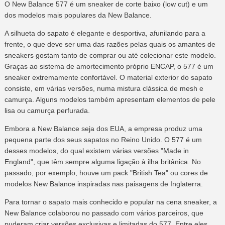
O New Balance 577 é um sneaker de corte baixo (low cut) e um
dos modelos mais populares da New Balance.
A silhueta do sapato é elegante e desportiva, afunilando para a
frente, o que deve ser uma das razões pelas quais os amantes de
sneakers gostam tanto de comprar ou até colecionar este modelo.
Graças ao sistema de amortecimento próprio ENCAP, o 577 é um
sneaker extremamente confortável. O material exterior do sapato
consiste, em várias versões, numa mistura clássica de mesh e
camurça. Alguns modelos também apresentam elementos de pele
lisa ou camurça perfurada.
Embora a New Balance seja dos EUA, a empresa produz uma
pequena parte dos seus sapatos no Reino Unido. O 577 é um
desses modelos, do qual existem várias versões "Made in
England", que têm sempre alguma ligação à ilha britânica. No
passado, por exemplo, houve um pack "British Tea" ou cores de
modelos New Balance inspiradas nas paisagens de Inglaterra.
Para tornar o sapato mais conhecido e popular na cena sneaker, a
New Balance colaborou no passado com vários parceiros, que
puderam criar versões exclusivas e limitadas do 577. Entre eles