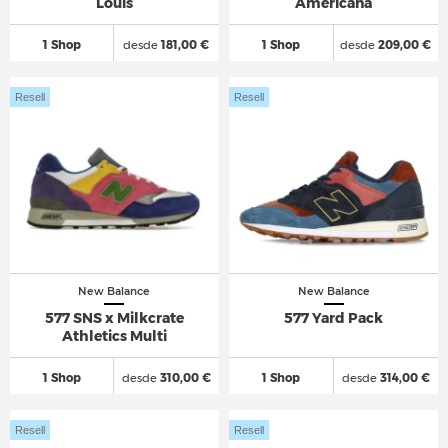
Louis
Americana
1 Shop
desde
181,00 €
1 Shop
desde
209,00 €
Resell
Resell
New Balance
New Balance
577 SNS x Milkcrate
577 Yard Pack
Athletics Multi
1 Shop
desde
310,00 €
1 Shop
desde
314,00 €
Resell
Resell