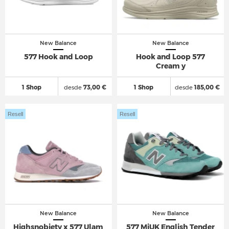
New Balance
New Balance
577 Hook and Loop
Hook and Loop 577
Cream y
1 Shop
desde
73,00 €
1 Shop
desde
185,00 €
Resell
Resell
New Balance
New Balance
Highsnobiety x 577 Ulam
577 MiUK English Tender