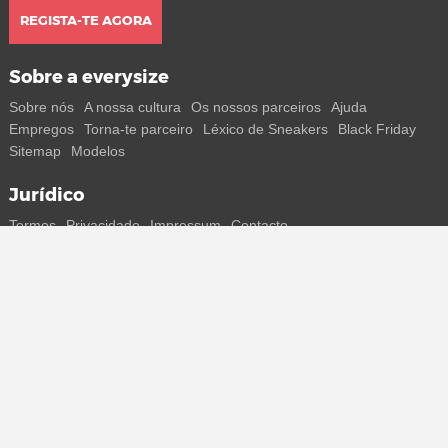
REGISTA-TE AGORA
Sobre a everysize
Sobre nós
A nossa cultura
Os nossos parceiros
Ajuda
Empregos
Torna-te parceiro
Léxico de Sneakers
Black Friday
Sitemap
Modelos
Jurídico
Termos
Privacidade
Impressum
Contacto
Segue-nos
Recebe todas as informações sobre novos sneakers e
lançamentos especiais diretamente no teu smartphone.