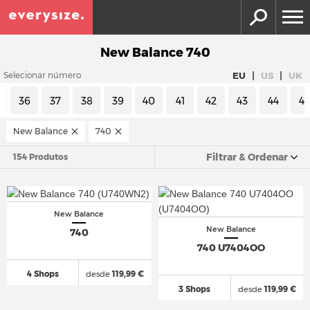
New Balance 740
|
|
EU
US
UK
Selecionar número
36
37
38
39
40
41
42
43
44
4
New Balance
740
Filtrar & Ordenar
154 Produtos
New Balance
New Balance
740
740 U7404OO
4 Shops
desde
119,99 €
3 Shops
desde
119,99 €