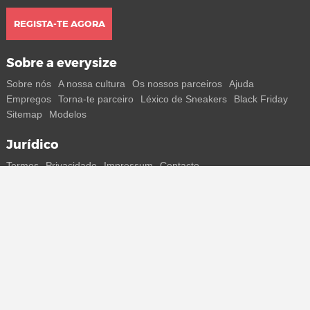
REGISTA-TE AGORA
Sobre a everysize
Sobre nós
A nossa cultura
Os nossos parceiros
Ajuda
Empregos
Torna-te parceiro
Léxico de Sneakers
Black Friday
Sitemap
Modelos
Jurídico
Termos
Privacidade
Impressum
Contacto
Segue-nos
Recebe todas as informações sobre novos sneakers e
lançamentos especiais diretamente no teu smartphone.