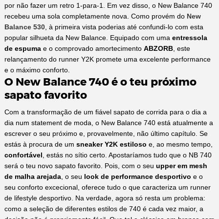
por não fazer um retro 1-para-1. Em vez disso, o New Balance 740
recebeu uma sola completamente nova. Como provém do
New
Balance 530
, à primeira vista poderias até confundi-lo com esta
popular silhueta da New Balance. Equipado com uma
entressola
de espuma
e o comprovado amortecimento
ABZORB
, este
relançamento do runner Y2K promete uma excelente performance
e o máximo conforto.
O New Balance 740 é o teu próximo
sapato favorito
Com a transformação de um fiável sapato de corrida para o dia a
dia num statement de moda, o New Balance 740 está atualmente a
escrever o seu próximo e, provavelmente, não último capítulo. Se
estás à procura de um
sneaker Y2K estiloso
e, ao mesmo tempo,
confortável
, estás no sítio certo. Apostaríamos tudo que o NB 740
será o teu novo sapato favorito. Pois, com o seu
upper em mesh
de malha arejada
, o seu
look de performance desportivo
e o
seu conforto excecional, oferece tudo o que caracteriza um runner
de lifestyle desportivo. Na verdade, agora só resta um problema:
como a seleção de diferentes estilos de 740 é cada vez maior, a