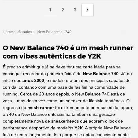
1
2
3
Home
Sapatos
New Balance
740
O New Balance 740 é um mesh runner
com vibes autênticas de Y2K
É preciso admitir que já se deve ter uma certa idade para se
conseguir recordar da primeira "vida" do
New Balance 740
. Já no
início dos
anos 2000
, o modelo era um dos principais sapatos de
corrida, contando com uma base de fãs fiel na comunidade de
running. Cerca de 20 anos depois, o New Balance 740 está de
volta – mas desta vez como um sneaker de lifestyle tendência. O
regresso do
mesh runner
foi extremamente bem-sucedido; agora,
o 740 da New Balance entusiasma também uma geração
completamente nova de sneakerheads que adoram o look de
performance desportivo de modelos
Y2K
. A própria
New Balance
fala de um relançamento. Isto porque se optou conscientemente