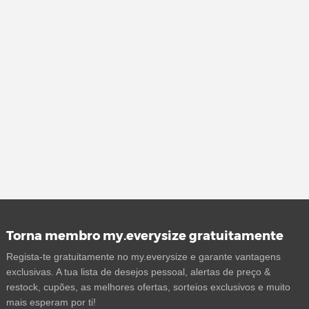
Torna membro my.everysize gratuitamente
Regista-te gratuitamente no my.everysize e garante vantagens
exclusivas. A tua lista de desejos pessoal, alertas de preço &
restock, cupões, as melhores ofertas, sorteios exclusivos e muito
mais esperam por ti!