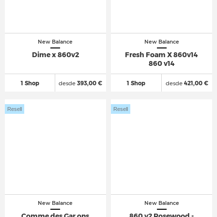
New Balance
New Balance
Dime x 860v2
Fresh Foam X 860v14
860 v14
1 Shop
desde
393,00 €
1 Shop
desde
421,00 €
Resell
Resell
New Balance
New Balance
Comme des Gar ons
860 v2 Rosewood -