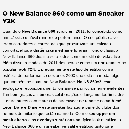
O New Balance 860 como um Sneaker
Y2K
‌Quando o
New Balance 860
surgiu em 2011, foi concebido como
um clássico e fiável runner de performance. O seu público-alvo
eram corredores e corredoras que procuravam um calçado
confortável para
distâncias médias e longas
. Hoje, o clássico
New Balance 860 destina-se a todos com um estilo de vida ativo.
Além disso, o modelo de 2011 destaca-se como um retro-runner no
popular
look Y2K
. É precisamente este tipo de estilos com a
estética de performance dos anos 2000 que está na moda, algo
que também se notou na
New Balance
. No NB 860v2, esta
evolução e reposicionamento tornam-se particularmente evidentes.
Também graças a inúmeras colaborações e lançamentos limitados
– entre outros com marcas de streetwear de renome como
Aimé
Leon Dore
e
Dime
– este sneaker faz agora parte do clube dos
runners de milénio que estão na moda. Com o seu
upper em
mesh aberto
e os
overlays sintéticos
no típico look metálico, o
New Balance 860 é um sneaker versátil e estiloso tanto para