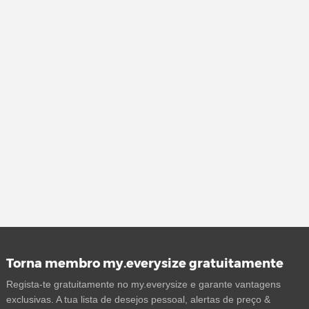
Torna membro my.everysize gratuitamente
Regista-te gratuitamente no my.everysize e garante vantagens
exclusivas. A tua lista de desejos pessoal, alertas de preço &