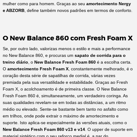
mulher como para homem. Graças ao seu
amortecimento Nergy
e ABZORB
, define também novos padrões em termos de conforto.
O New Balance 860 com Fresh Foam X
Se, por outro lado, valorizas menos o estilo e mais a performance
no New Balance 860, e procuras um
sapato de corrida para o
treino diário
, o
New Balance Fresh Foam 860
é a escolha certa.
O
amortecimento Fresh Foam X
, constantemente melhorado, é o
coração desta série de sapatilhas de corrida, várias vezes
premiada pela sua versatilidade e estabilidade. Graças ao Fresh
Foam X, o acolchoamento é de primeira classe. O New Balance
Fresh Foam 860 é, simultaneamente, um verdadeiro coringa. As
suas qualidades revelam-se em todas as distâncias, a um ritmo
médio ou elevado. Sente-se bastante bem tanto no asfalto como
em trilhos, onde pode extrair o máximo de amortecimento e
suporte. Isto aplica-se especialmente às versões atuais, como o
New Balance Fresh Foam 860 v13 e v14
. O upper de suporte em
material sintético com o seu reforço medial é, a par do