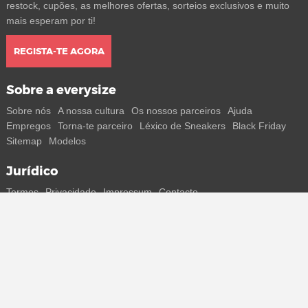
restock, cupões, as melhores ofertas, sorteios exclusivos e muito
mais esperam por ti!
REGISTA-TE AGORA
Sobre a everysize
Sobre nós
A nossa cultura
Os nossos parceiros
Ajuda
Empregos
Torna-te parceiro
Léxico de Sneakers
Black Friday
Sitemap
Modelos
Jurídico
Termos
Privacidade
Impressum
Contacto
Segue-nos
Recebe todas as informações sobre novos sneakers e
lançamentos especiais diretamente no teu smartphone.