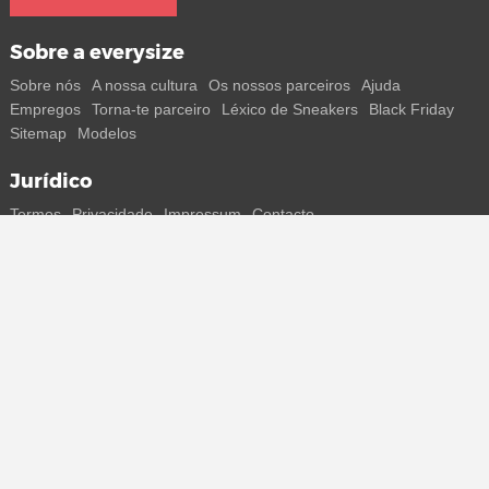
Sobre a everysize
Sobre nós
A nossa cultura
Os nossos parceiros
Ajuda
Empregos
Torna-te parceiro
Léxico de Sneakers
Black Friday
Sitemap
Modelos
Jurídico
Termos
Privacidade
Impressum
Contacto
Segue-nos
Recebe todas as informações sobre novos sneakers e
lançamentos especiais diretamente no teu smartphone.