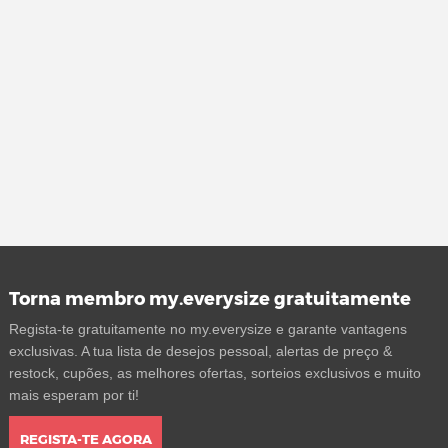
Torna membro my.everysize gratuitamente
Regista-te gratuitamente no my.everysize e garante vantagens
exclusivas. A tua lista de desejos pessoal, alertas de preço &
restock, cupões, as melhores ofertas, sorteios exclusivos e muito
mais esperam por ti!
REGISTA-TE AGORA