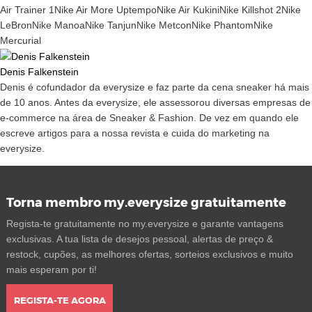
Air Trainer 1
Nike Air More Uptempo
Nike Air Kukini
Nike Killshot 2
Nike
LeBron
Nike Manoa
Nike Tanjun
Nike Metcon
Nike Phantom
Nike
Mercurial
Denis Falkenstein
Denis é cofundador da everysize e faz parte da cena sneaker há mais
de 10 anos. Antes da everysize, ele assessorou diversas empresas de
e-commerce na área de Sneaker & Fashion. De vez em quando ele
escreve artigos para a nossa revista e cuida do marketing na
everysize.
Torna membro my.everysize gratuitamente
Regista-te gratuitamente no my.everysize e garante vantagens
exclusivas. A tua lista de desejos pessoal, alertas de preço &
restock, cupões, as melhores ofertas, sorteios exclusivos e muito
mais esperam por ti!
REGISTA-TE AGORA