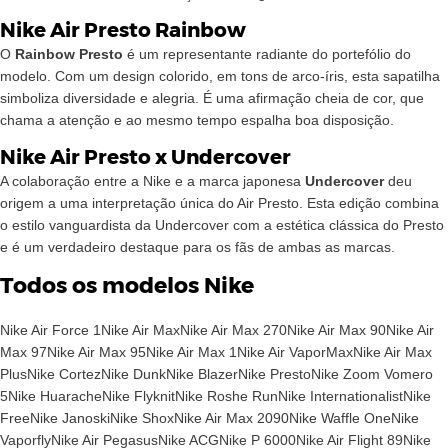
Nike Air Presto Rainbow
O
Rainbow Presto
é um representante radiante do portefólio do
modelo. Com um design colorido, em tons de arco-íris, esta sapatilha
simboliza diversidade e alegria. É uma afirmação cheia de cor, que
chama a atenção e ao mesmo tempo espalha boa disposição.
Nike Air Presto x Undercover
A colaboração entre a Nike e a marca japonesa
Undercover
deu
origem a uma interpretação única do Air Presto. Esta edição combina
o estilo vanguardista da Undercover com a estética clássica do Presto
e é um verdadeiro destaque para os fãs de ambas as marcas.
Todos os modelos Nike
Nike Air Force 1
Nike Air Max
Nike Air Max 270
Nike Air Max 90
Nike Air
Max 97
Nike Air Max 95
Nike Air Max 1
Nike Air VaporMax
Nike Air Max
Plus
Nike Cortez
Nike Dunk
Nike Blazer
Nike Presto
Nike Zoom Vomero
5
Nike Huarache
Nike Flyknit
Nike Roshe Run
Nike Internationalist
Nike
Free
Nike Janoski
Nike Shox
Nike Air Max 2090
Nike Waffle One
Nike
Vaporfly
Nike Air Pegasus
Nike ACG
Nike P 6000
Nike Air Flight 89
Nike