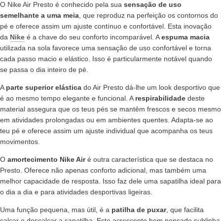
O Nike Air Presto é conhecido pela sua
sensação de uso
semelhante a uma meia
, que reproduz na perfeição os contornos do
pé e oferece assim um ajuste contínuo e confortável. Esta inovação
da
Nike
é a chave do seu conforto incomparável. A
espuma macia
utilizada na sola favorece uma sensação de uso confortável e torna
cada passo macio e elástico. Isso é particularmente notável quando
se passa o dia inteiro de pé.
A
parte superior elástica
do Air Presto dá-lhe um look desportivo que
é ao mesmo tempo elegante e funcional. A
respirabilidade
deste
material assegura que os teus pés se mantêm frescos e secos mesmo
em atividades prolongadas ou em ambientes quentes. Adapta-se ao
teu pé e oferece assim um ajuste individual que acompanha os teus
movimentos.
O
amortecimento Nike Air
é outra característica que se destaca no
Presto. Oferece não apenas conforto adicional, mas também uma
melhor capacidade de resposta. Isso faz dele uma sapatilha ideal para
o dia a dia e para atividades desportivas ligeiras.
Uma função pequena, mas útil, é a
patilha de puxar
, que facilita
calçar e descalçar a sapatilha. Este acrescento bem pensado sublinha