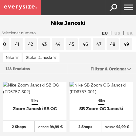
Nike Janoski
|
|
EU
US
UK
Selecionar número
40
41
42
43
44
45
46
47
48
49
Nike
Stefan Janoski
Filtrar & Ordenar
128 Produtos
Nike
Nike
Zoom Janoski SB OG
SB Zoom OG Janoski
2 Shops
desde
94,99 €
2 Shops
desde
94,99 €