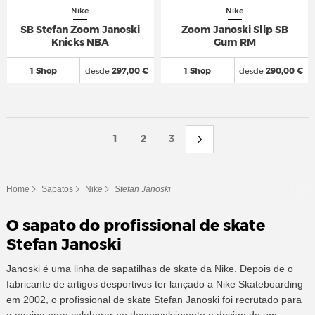
Nike
Nike
SB Stefan Zoom Janoski
Zoom Janoski Slip SB
Knicks NBA
Gum RM
1 Shop
desde
297,00 €
1 Shop
desde
290,00 €
1
2
3
Home
Sapatos
Nike
Stefan Janoski
O sapato do profissional de skate
Stefan Janoski
Janoski é uma linha de sapatilhas de skate da Nike. Depois de o
fabricante de artigos desportivos ter lançado a Nike Skateboarding
em 2002, o profissional de skate Stefan Janoski foi recrutado para
a equipa para colaborar no desenvolvimento e design de um