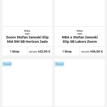
Nike
Nike
Zoom Stefan Janoski Slip
NBA x Stefan Janoski
Mid RM SB Horizon Jade
Slip SB Lakers Zoom
1 Shop
desde
423,00 €
1 Shop
desde
406,00 €
Resell
Resell