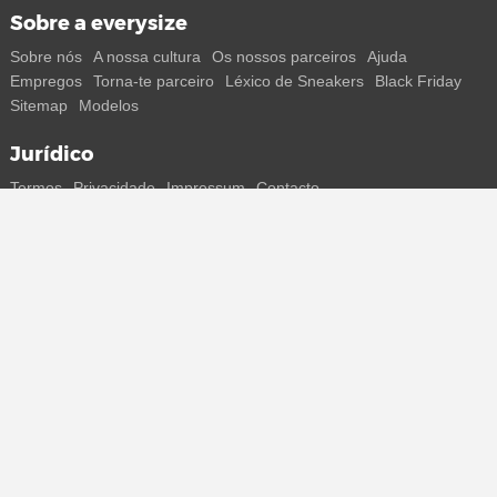
Sobre a everysize
Sobre nós
A nossa cultura
Os nossos parceiros
Ajuda
Empregos
Torna-te parceiro
Léxico de Sneakers
Black Friday
Sitemap
Modelos
Jurídico
Termos
Privacidade
Impressum
Contacto
Segue-nos
Recebe todas as informações sobre novos sneakers e
lançamentos especiais diretamente no teu smartphone.
* Todos os preços estão em euros, incluindo o IVA, e podem não