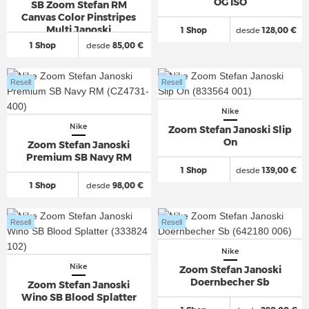
OG ISO
SB Zoom Stefan RM
Canvas Color Pinstripes
Multi Janoski
1 Shop
desde
128,00 €
1 Shop
desde
85,00 €
Resell
Resell
Nike
Nike
Zoom Stefan Janoski Slip
On
Zoom Stefan Janoski
Premium SB Navy RM
1 Shop
desde
139,00 €
1 Shop
desde
98,00 €
Resell
Resell
Nike
Nike
Zoom Stefan Janoski
Doernbecher Sb
Zoom Stefan Janoski
Wino SB Blood Splatter