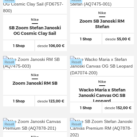
Nike
Nike
Zoom SB Janoski RM
Stefan
SB Zoom Stefan Janoski
OG Cosmic Clay Sail
1 Shop
desde
55,00 €
1 Shop
desde
106,00 €
Resell
Resell
Nike
Nike
Zoom Janoski RM SB
Wacko Maria x Stefan
Janoski Canvas OG SB
Leopard
1 Shop
desde
123,00 €
1 Shop
desde
152,00 €
Resell
Resell