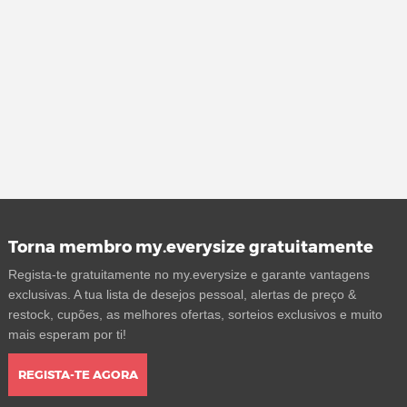
Torna membro my.everysize gratuitamente
Regista-te gratuitamente no my.everysize e garante vantagens
exclusivas. A tua lista de desejos pessoal, alertas de preço &
restock, cupões, as melhores ofertas, sorteios exclusivos e muito
mais esperam por ti!
REGISTA-TE AGORA