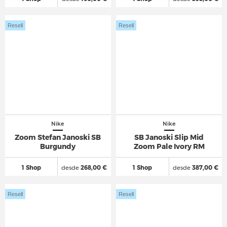
Resell
Resell
Nike
Nike
Zoom Stefan Janoski SB
SB Janoski Slip Mid
Burgundy
Zoom Pale Ivory RM
1 Shop
desde
268,00 €
1 Shop
desde
387,00 €
Resell
Resell