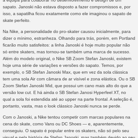
sapato. Janoski não estava disposto a fazer compromissos e, por
isso, a sapatilha ficou exatamente como ele imaginou o sapato de
skate perfeito.
Na Nike, a personalidade do pro-skater causou inicialmente, para
dizer o mínimo, estranheza. Olhando para trás, porém, em Portland
ficarão muito satisfeitos: a linha Janoski é hoje muito popular não
só entre skaters, mas tornou-se também uma marca de sucesso.
Além do modelo original, o Nike SB Zoom Stefan Janoski, existem
hoje uma série de variações e versões do sapato. Temos, por
exemplo, o SB Stefan Janoski Max, que em vez da sola clássica
tem uma sola Air com câmara de ar visível e zona elástica. Ou o SB
Zoom Stefan Janoski Mid, que possui um cano mais alto do que a
versão low cut. E há ainda o SB Stefan Janosi Hyperfeel XT, no
qual a sola foi estendida até ao upper na parte frontal. A seleção é,
portanto, vasta, mas o look clássico Janoski nunca se perde.
Com o Janoski, a Nike tentou competir com marcas populares na
cena do skate, como Vans ou DC Shoes — e, aparentemente,
conseguiu. O sapato é popular entre os skaters, não só pelo seu
visual e pela história de Stefan Janoski, mas também devido ao seu