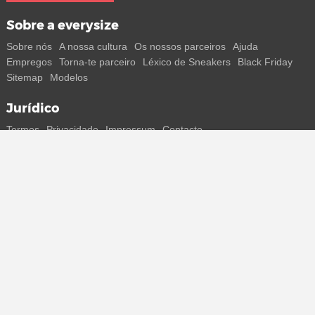
Sobre a everysize
Sobre nós
A nossa cultura
Os nossos parceiros
Ajuda
Empregos
Torna-te parceiro
Léxico de Sneakers
Black Friday
Sitemap
Modelos
Jurídico
Termos
Privacidade
Impressum
Contacto
Segue-nos
Recebe todas as informações sobre novos sneakers e
lançamentos especiais diretamente no teu smartphone.