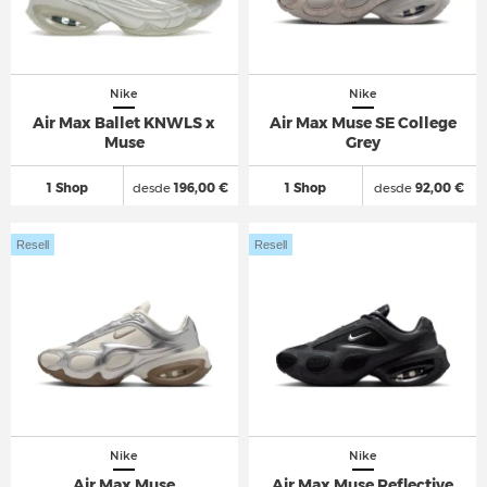
Nike
Nike
Air Max Ballet KNWLS x
Air Max Muse SE College
Muse
Grey
1 Shop
desde
196,00 €
1 Shop
desde
92,00 €
Resell
Resell
Nike
Nike
Air Max Muse
Air Max Muse Reflective