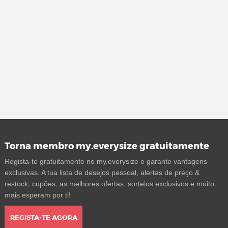
Torna membro my.everysize gratuitamente
Regista-te gratuitamente no my.everysize e garante vantagens
exclusivas. A tua lista de desejos pessoal, alertas de preço &
restock, cupões, as melhores ofertas, sorteios exclusivos e muito
mais esperam por ti!
REGISTA-TE AGORA