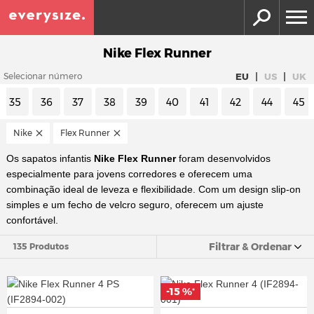
Nike Flex Runner
|
|
EU
US
UK
Selecionar número
35
36
37
38
39
40
41
42
44
45
Nike
Flex Runner
Os sapatos infantis
Nike Flex Runner
foram desenvolvidos
especialmente para jovens corredores e oferecem uma
combinação ideal de leveza e flexibilidade. Com um design slip-on
simples e um fecho de velcro seguro, oferecem um ajuste
confortável.
Filtrar & Ordenar
135 Produtos
-15 %
*