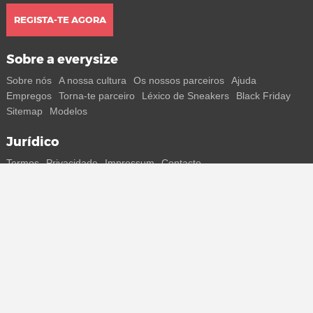
REGISTA-TE AGORA
Sobre a everysize
Sobre nós
A nossa cultura
Os nossos parceiros
Ajuda
Empregos
Torna-te parceiro
Léxico de Sneakers
Black Friday
Sitemap
Modelos
Jurídico
Termos
Privacidade
Impressum
Contacto
Segue-nos
Recebe todas as informações sobre novos sneakers e
lançamentos especiais diretamente no teu smartphone.