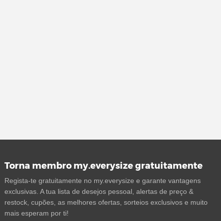
Torna membro my.everysize gratuitamente
Regista-te gratuitamente no my.everysize e garante vantagens
exclusivas. A tua lista de desejos pessoal, alertas de preço &
restock, cupões, as melhores ofertas, sorteios exclusivos e muito
mais esperam por ti!