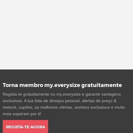
Torna membro my.everysize gratuitamente
Regista-te gratuitamente no my.everysize e garante vantagens
exclusivas. A tua lista de desejos pessoal, alertas de preço &
restock, cupões, as melhores ofertas, sorteios exclusivos e muito
mais esperam por ti!
REGISTA-TE AGORA