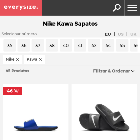
Nike Kawa Sapatos
|
|
EU
US
UK
Selecionar número
35
36
37
38
40
41
42
44
45
46
Nike
Kawa
Filtrar & Ordenar
45 Produtos
-46 %
*