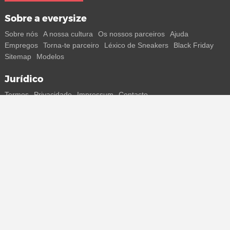
Sobre a everysize
Sobre nós
A nossa cultura
Os nossos parceiros
Ajuda
Empregos
Torna-te parceiro
Léxico de Sneakers
Black Friday
Sitemap
Modelos
Jurídico
Termos
Privacidade
Impressum
Contacto
Segue-nos
Recebe todas as informações sobre novos sneakers e
lançamentos especiais diretamente no teu smartphone.