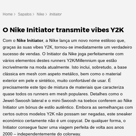
Home
Sapatos
Nike
Initiator
O Nike Initiator transmite vibes Y2K
‌Com o
Nike Initiator
, a
Nike
lança um novo nome estiloso que,
graças às suas vibes Y2K, tornou-se imediatamente um verdadeiro
sucesso de vendas. O Initiator da Nike joga perfeitamente com
vários elementos destes runners Y2K/Millennium que estão
incrivelmente na moda atualmente. Isto inclui, sobretudo, a base
clássica em mesh com aspeto metálico, bem como o material
exterior em pele e sintético, muito confortável de usar. É
precisamente este tipo de mistura de materiais que caracteriza
quase todos os runners em mesh populares. Detalhes como o
Jewel-Swoosh lateral e o mini-Swoosh na toebox conferem ao Nike
Initiator um bónus de estilo autêntico. Embora as semelhanças com
certos outros modelos Y2K não possam ser negadas, este sneaker
económico certamente não é um copycat. De qualquer forma, o
Initiator consegue fazer uma viagem perfeita de volta aos anos
2000 – independentemente do colorway.