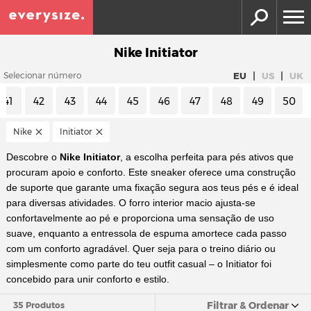
Nike Initiator
|
|
EU
US
UK
Selecionar número
41
42
43
44
45
46
47
48
49
50
Nike
Initiator
Descobre o
Nike Initiator
, a escolha perfeita para pés ativos que
procuram apoio e conforto. Este sneaker oferece uma construção
de suporte que garante uma fixação segura aos teus pés e é ideal
para diversas atividades. O forro interior macio ajusta-se
confortavelmente ao pé e proporciona uma sensação de uso
suave, enquanto a entressola de espuma amortece cada passo
com um conforto agradável. Quer seja para o treino diário ou
simplesmente como parte do teu outfit casual – o Initiator foi
concebido para unir conforto e estilo.
Filtrar & Ordenar
35 Produtos