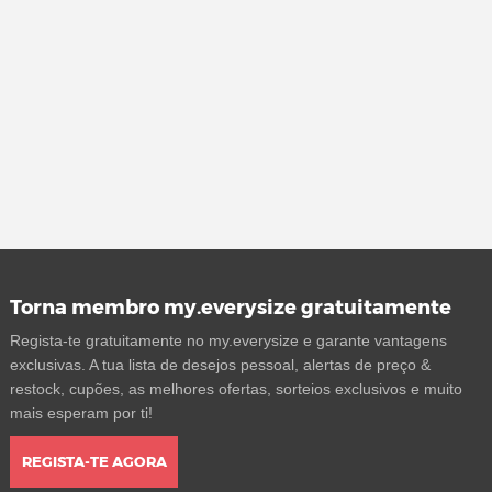
Torna membro my.everysize gratuitamente
Regista-te gratuitamente no my.everysize e garante vantagens
exclusivas. A tua lista de desejos pessoal, alertas de preço &
restock, cupões, as melhores ofertas, sorteios exclusivos e muito
mais esperam por ti!
REGISTA-TE AGORA