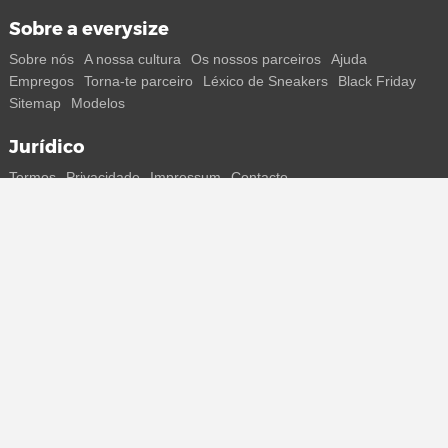
Sobre a everysize
Sobre nós
A nossa cultura
Os nossos parceiros
Ajuda
Empregos
Torna-te parceiro
Léxico de Sneakers
Black Friday
Sitemap
Modelos
Jurídico
Termos
Privacidade
Impressum
Contacto
Segue-nos
Recebe todas as informações sobre novos sneakers e
lançamentos especiais diretamente no teu smartphone.
* Todos os preços estão em euros, incluindo o IVA, e podem não