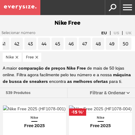
Nike Free
|
|
EU
US
UK
Selecionar número
41
42
43
44
45
46
47
48
49
50
Nike
Free
A maior
comparação de preços Nike Free
de mais de 50 lojas
online. Filtra agora facilmente pelo teu número e a nossa
máquina
de busca de sneakers
encontra
as melhores ofertas
para ti.
Filtrar & Ordenar
539 Produtos
-15 %
*
Nike
Nike
Free 2025
Free 2025