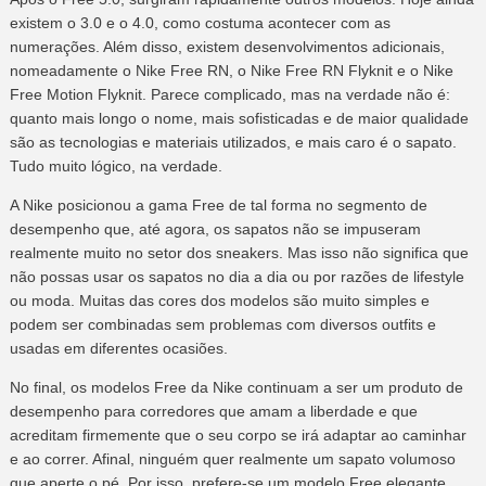
existem o 3.0 e o 4.0, como costuma acontecer com as
numerações. Além disso, existem desenvolvimentos adicionais,
nomeadamente o Nike Free RN, o Nike Free RN Flyknit e o Nike
Free Motion Flyknit. Parece complicado, mas na verdade não é:
quanto mais longo o nome, mais sofisticadas e de maior qualidade
são as tecnologias e materiais utilizados, e mais caro é o sapato.
Tudo muito lógico, na verdade.
A Nike posicionou a gama Free de tal forma no segmento de
desempenho que, até agora, os sapatos não se impuseram
realmente muito no setor dos sneakers. Mas isso não significa que
não possas usar os sapatos no dia a dia ou por razões de lifestyle
ou moda. Muitas das cores dos modelos são muito simples e
podem ser combinadas sem problemas com diversos outfits e
usadas em diferentes ocasiões.
No final, os modelos Free da Nike continuam a ser um produto de
desempenho para corredores que amam a liberdade e que
acreditam firmemente que o seu corpo se irá adaptar ao caminhar
e ao correr. Afinal, ninguém quer realmente um sapato volumoso
que aperte o pé. Por isso, prefere-se um modelo Free elegante.