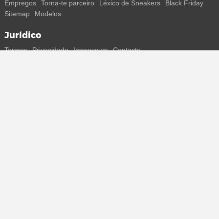
Empregos
Torna-te parceiro
Léxico de Sneakers
Black Friday
Sitemap
Modelos
Jurídico
Termos
Privacidade
Impressum
Contacto
Segue-nos
Recebe todas as informações sobre novos sneakers e
lançamentos especiais diretamente no teu smartphone.
* Todos os preços estão em euros, incluindo o IVA, e podem não
incluir os portes de envio. Os preços riscados ou as percentagens de
desconto referem-se sempre ao PVP. Podem ocorrer alterações
temporárias de preços, tempo de entrega e custos de envio.
(mais