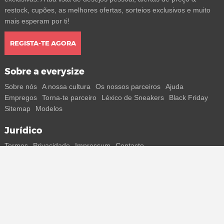
restock, cupões, as melhores ofertas, sorteios exclusivos e muito
mais esperam por ti!
REGISTA-TE AGORA
Sobre a everysize
Sobre nós
A nossa cultura
Os nossos parceiros
Ajuda
Empregos
Torna-te parceiro
Léxico de Sneakers
Black Friday
Sitemap
Modelos
Jurídico
Termos
Privacidade
Impressum
Contacto
Segue-nos
Recebe todas as informações sobre novos sneakers e
lançamentos especiais diretamente no teu smartphone.