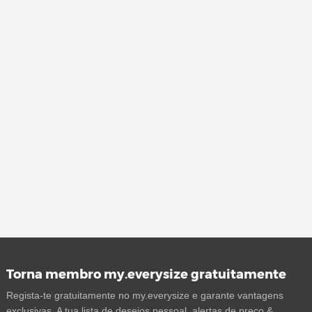
Torna membro my.everysize gratuitamente
Regista-te gratuitamente no my.everysize e garante vantagens
exclusivas. A tua lista de desejos pessoal, alertas de preço &