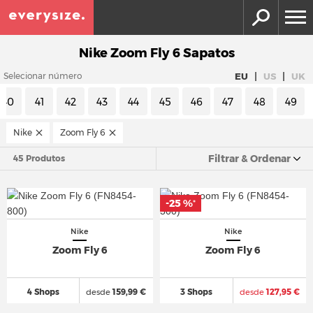
Nike Zoom Fly 6 Sapatos
|
|
EU
US
UK
Selecionar número
40
41
42
43
44
45
46
47
48
49
Nike
Zoom Fly 6
Filtrar & Ordenar
45 Produtos
-25 %
*
Nike
Nike
Zoom Fly 6
Zoom Fly 6
4 Shops
desde
159,99 €
3 Shops
desde
127,95 €