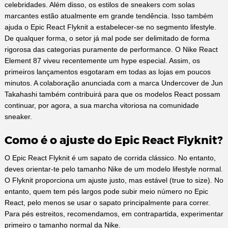
celebridades. Além disso, os estilos de sneakers com solas
marcantes estão atualmente em grande tendência. Isso também
ajuda o Epic React Flyknit a estabelecer-se no segmento lifestyle.
De qualquer forma, o setor já mal pode ser delimitado de forma
rigorosa das categorias puramente de performance. O Nike React
Element 87 viveu recentemente um hype especial. Assim, os
primeiros lançamentos esgotaram em todas as lojas em poucos
minutos. A colaboração anunciada com a marca Undercover de Jun
Takahashi também contribuirá para que os modelos React possam
continuar, por agora, a sua marcha vitoriosa na comunidade
sneaker.
Como é o ajuste do Epic React Flyknit?
O Epic React Flyknit é um sapato de corrida clássico. No entanto,
deves orientar-te pelo tamanho Nike de um modelo lifestyle normal.
O Flyknit proporciona um ajuste justo, mas estável (true to size). No
entanto, quem tem pés largos pode subir meio número no Epic
React, pelo menos se usar o sapato principalmente para correr.
Para pés estreitos, recomendamos, em contrapartida, experimentar
primeiro o tamanho normal da Nike.