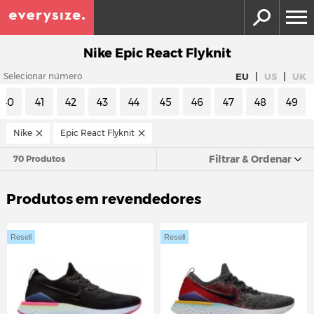
Nike Epic React Flyknit
|
|
EU
US
UK
Selecionar número
40
41
42
43
44
45
46
47
48
49
Nike
Epic React Flyknit
Filtrar & Ordenar
70 Produtos
Produtos em revendedores
Resell
Resell