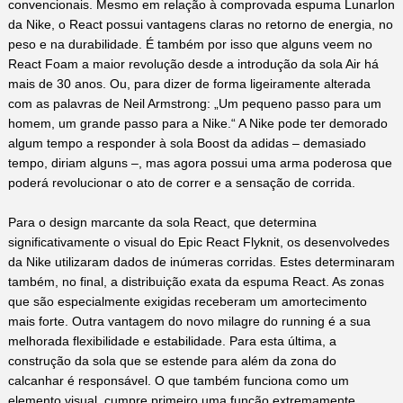
convencionais. Mesmo em relação à comprovada espuma Lunarlon
da Nike, o React possui vantagens claras no retorno de energia, no
peso e na durabilidade. É também por isso que alguns veem no
React Foam a maior revolução desde a introdução da sola Air há
mais de 30 anos. Ou, para dizer de forma ligeiramente alterada
com as palavras de Neil Armstrong: „Um pequeno passo para um
homem, um grande passo para a Nike.“ A Nike pode ter demorado
algum tempo a responder à sola Boost da adidas – demasiado
tempo, diriam alguns –, mas agora possui uma arma poderosa que
poderá revolucionar o ato de correr e a sensação de corrida.
Para o design marcante da sola React, que determina
significativamente o visual do Epic React Flyknit, os desenvolvedes
da Nike utilizaram dados de inúmeras corridas. Estes determinaram
também, no final, a distribuição exata da espuma React. As zonas
que são especialmente exigidas receberam um amortecimento
mais forte. Outra vantagem do novo milagre do running é a sua
melhorada flexibilidade e estabilidade. Para esta última, a
construção da sola que se estende para além da zona do
calcanhar é responsável. O que também funciona como um
elemento visual, cumpre primeiro uma função extremamente