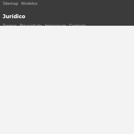
Sitemap
Modelos
Jurídico
Termos
Privacidade
Impressum
Contacto
Segue-nos
Recebe todas as informações sobre novos sneakers e
lançamentos especiais diretamente no teu smartphone.
* Todos os preços estão em euros, incluindo o IVA, e podem não
incluir os portes de envio. Os preços riscados ou as percentagens de
desconto referem-se sempre ao PVP. Podem ocorrer alterações
temporárias de preços, tempo de entrega e custos de envio.
(mais
informações)
.