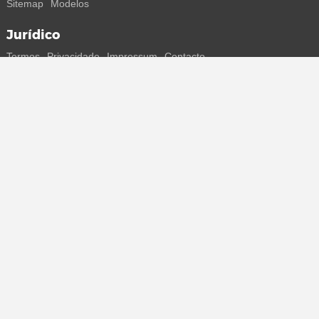
Sitemap
Modelos
Jurídico
Termos
Privacidade
Impressum
Contacto
Segue-nos
Recebe todas as informações sobre novos sneakers e
lançamentos especiais diretamente no teu smartphone.
* Todos os preços estão em euros, incluindo o IVA, e podem não
incluir os portes de envio. Os preços riscados ou as percentagens de
desconto referem-se sempre ao PVP. Podem ocorrer alterações
temporárias de preços, tempo de entrega e custos de envio.
(mais
informações)
.