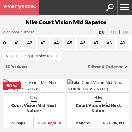
Nike Court Vision Mid Sapatos
|
|
EU
US
UK
Selecionar número
40
41
42
43
44
45
46
47
48
49
Nike
Court Vision Mid
Filtrar & Ordenar
33 Produtos
-30 %
*
Nike
Nike
Court Vision Mid Next
Court Vision Mid Next
Nature
Nature
3 Shops
desde
62,90 €
2 Shops
desde
84,99 €