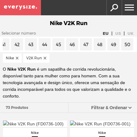
Nike V2K Run
|
|
EU
US
UK
Selecionar número
41
42
43
44
45
46
47
48
49
50
Nike
V2K Run
O
Nike V2K Run
é um sapatilha de corrida revolucionária,
disponível tanto para mulher como para homem. Com a sua
tecnologia avançada e design único, oferece uma sensação de
corrida incomparável para todos os que valorizam a qualidade e o
conforto.
Filtrar & Ordenar
73 Produtos
Nike
Nike