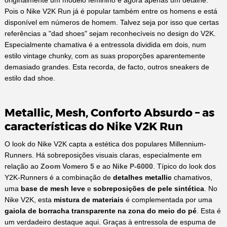
Pois o Nike V2K Run já é popular também entre os homens e está
disponível em números de homem. Talvez seja por isso que certas
referências a "dad shoes" sejam reconhecíveis no design do V2K.
Especialmente chamativa é a entressola dividida em dois, num
estilo vintage chunky, com as suas proporções aparentemente
demasiado grandes. Esta recorda, de facto, outros sneakers de
estilo dad shoe.
Metallic, Mesh, Conforto Absurdo – as
características do Nike V2K Run
O look do Nike V2K capta a estética dos populares Millennium-
Runners. Há sobreposições visuais claras, especialmente em
relação ao
Zoom Vomero 5
e ao
Nike P-6000
. Típico do look dos
Y2K-Runners é a combinação de
detalhes metallic
chamativos,
uma
base de mesh leve
e
sobreposições de pele sintética
. No
Nike V2K, esta
mistura de materiais
é complementada por uma
gaiola de borracha transparente na zona do meio do pé
. Esta é
um verdadeiro destaque aqui. Graças à entressola de espuma de