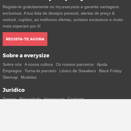
Regista-te gratuitamente no my.everysize e garante vantagens
exclusivas. A tua lista de desejos pessoal, alertas de preço &
restock, cupões, as melhores ofertas, sorteios exclusivos e muito
mais esperam por ti!
REGISTA-TE AGORA
Sobre a everysize
Sobre nós
A nossa cultura
Os nossos parceiros
Ajuda
Empregos
Torna-te parceiro
Léxico de Sneakers
Black Friday
Sitemap
Modelos
Jurídico
Termos
Privacidade
Impressum
Contacto
Segue-nos
Recebe todas as informações sobre novos sneakers e
lançamentos especiais diretamente no teu smartphone.