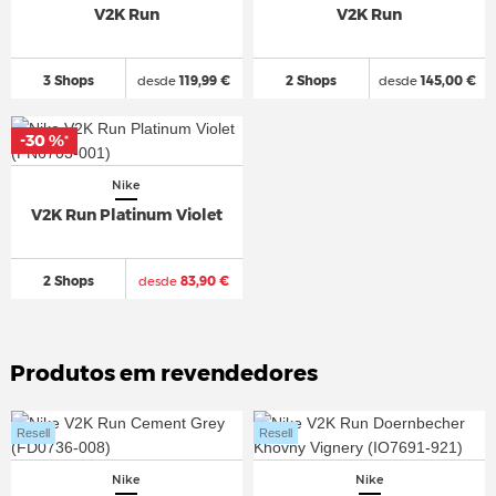
V2K Run
V2K Run
3 Shops
desde
119,99 €
2 Shops
desde
145,00 €
-30 %
*
Nike
V2K Run Platinum Violet
2 Shops
desde
83,90 €
Produtos em revendedores
Resell
Resell
Nike
Nike