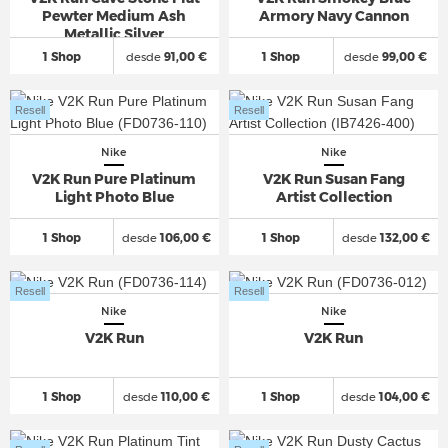
Pewter Medium Ash
Armory Navy Cannon
Metallic Silver
1 Shop
desde
91,00 €
1 Shop
desde
99,00 €
Resell
Resell
Nike
Nike
V2K Run Pure Platinum
V2K Run Susan Fang
Light Photo Blue
Artist Collection
1 Shop
desde
106,00 €
1 Shop
desde
132,00 €
Resell
Resell
Nike
Nike
V2K Run
V2K Run
1 Shop
desde
110,00 €
1 Shop
desde
104,00 €