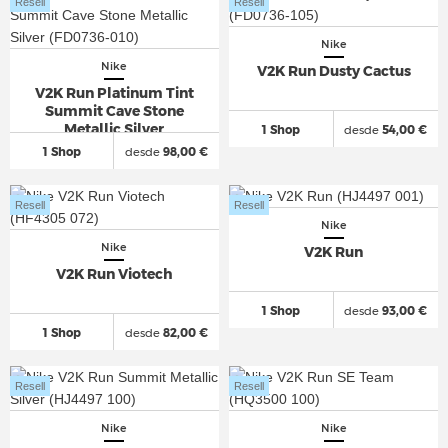
Resell
Resell
Nike
Nike
V2K Run Dusty Cactus
V2K Run Platinum Tint
Summit Cave Stone
Metallic Silver
1 Shop
desde
54,00 €
1 Shop
desde
98,00 €
Resell
Resell
Nike
Nike
V2K Run
V2K Run Viotech
1 Shop
desde
93,00 €
1 Shop
desde
82,00 €
Resell
Resell
Nike
Nike