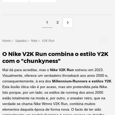
1
2
Home
Sapatos
Nike
V2K Run
O Nike V2K Run combina o estilo Y2K
com o "chunkyness"
‌Mal dá para acreditar, mas o
Nike V2K Run
estreou em 2023.
Visualmente, oferece um verdadeiro throwback aos anos 2000 e,
consequentemente, à era dos
Millennium-Runners e estilos Y2K
.
Esta ilusão ótica não é por acaso, mas sim pretendida pela
Nike
.
Isto porque, por um lado, os estilos de running dos anos 2000
estão totalmente na moda e, por outro, o sneaker retro, que na
verdade se chama Nike Wmns V2K Run, combina muitos
elementos daquela época de forma nova. O facto de ter sido
originalmente um modelo feminino é agora apenas um detalhe.