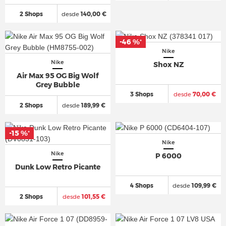
2 Shops
desde
140,00 €
-46 %
*
Nike
Nike
Shox NZ
Air Max 95 OG Big Wolf
Grey Bubble
3 Shops
desde
70,00 €
2 Shops
desde
189,99 €
-15 %
*
Nike
Nike
P 6000
Dunk Low Retro Picante
4 Shops
desde
109,99 €
2 Shops
desde
101,55 €