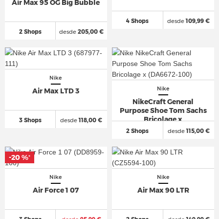
Air Max 95 OG Big Bubble
4 Shops
desde
109,99 €
2 Shops
desde
205,00 €
Nike
Nike
Air Max LTD 3
NikeCraft General
Purpose Shoe Tom Sachs
Bricolage x
3 Shops
desde
118,00 €
2 Shops
desde
115,00 €
-20 %
*
Nike
Nike
Air Force 1 07
Air Max 90 LTR