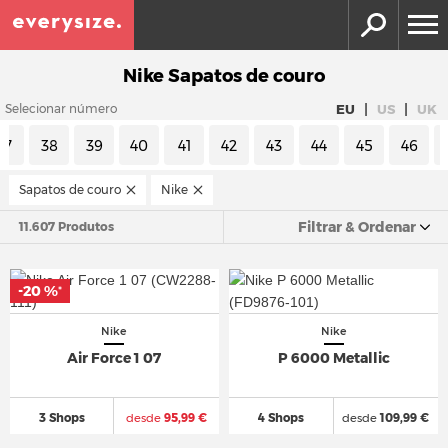
Nike Sapatos de couro
|
|
EU
US
UK
Selecionar número
37
38
39
40
41
42
43
44
45
46
Sapatos de couro
Nike
Filtrar & Ordenar
11.607 Produtos
-20 %
*
Nike
Nike
Air Force 1 07
P 6000 Metallic
3 Shops
desde
95,99 €
4 Shops
desde
109,99 €