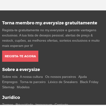
Torna membro my.everysize gratuitamente
Regista-te gratuitamente no my.everysize e garante vantagens
exclusivas. A tua lista de desejos pessoal, alertas de preço &
restock, cupões, as melhores ofertas, sorteios exclusivos e muito
mais esperam por ti!
REGISTA-TE AGORA
Sobre a everysize
Sobre nós
A nossa cultura
Os nossos parceiros
Ajuda
Empregos
Torna-te parceiro
Léxico de Sneakers
Black Friday
Sitemap
Modelos
Jurídico
Termos
Privacidade
Impressum
Contacto