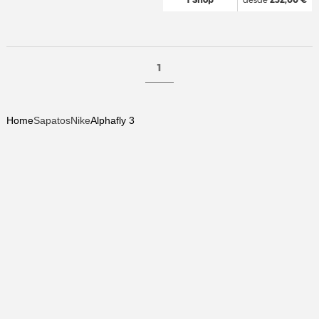
1
Home
Sapatos
Nike
Alphafly 3