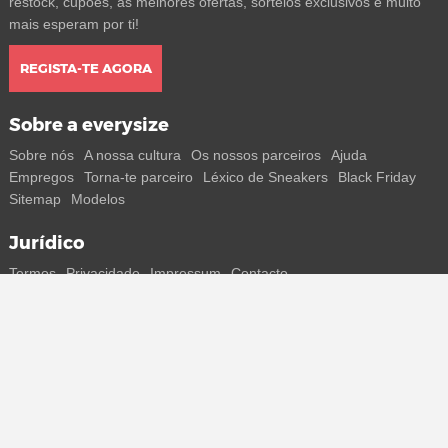
restock, cupões, as melhores ofertas, sorteios exclusivos e muito
mais esperam por ti!
REGISTA-TE AGORA
Sobre a everysize
Sobre nós
A nossa cultura
Os nossos parceiros
Ajuda
Empregos
Torna-te parceiro
Léxico de Sneakers
Black Friday
Sitemap
Modelos
Jurídico
Termos
Privacidade
Impressum
Contacto
Segue-nos
Recebe todas as informações sobre novos sneakers e
lançamentos especiais diretamente no teu smartphone.