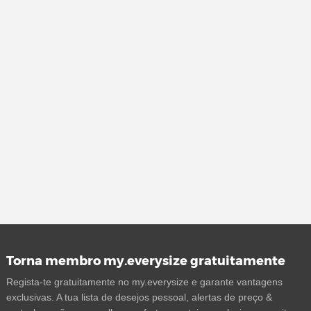
Torna membro my.everysize gratuitamente
Regista-te gratuitamente no my.everysize e garante vantagens
exclusivas. A tua lista de desejos pessoal, alertas de preço &