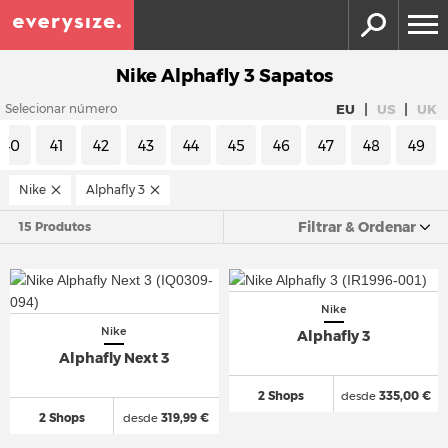
Nike Alphafly 3 Sapatos
|
|
EU
US
UK
Selecionar número
40
41
42
43
44
45
46
47
48
49
Nike
Alphafly 3
Filtrar & Ordenar
15 Produtos
Nike
Nike
Alphafly 3
Alphafly Next 3
2 Shops
desde
335,00 €
2 Shops
desde
319,99 €