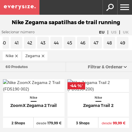
Nike Zegama sapatilhas de trail running
|
|
EU
US
UK
Selecionar número
40
41
42
43
44
45
46
47
48
49
Nike
Zegama
Filtrar & Ordenar
60 Produtos
-44 %
*
Nike
Nike
ZoomX Zegama 2 Trail
Zegama Trail 2
2 Shops
desde
179,99 €
3 Shops
desde
99,99 €