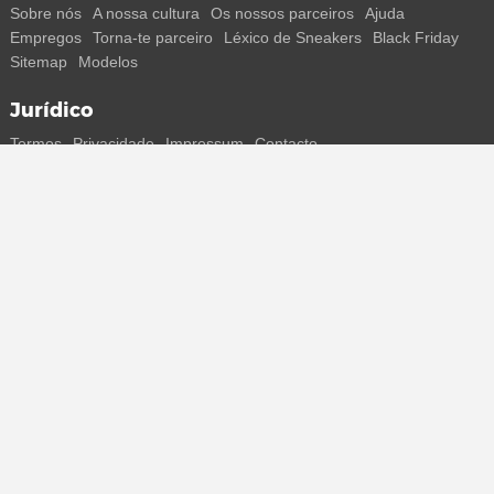
Sobre nós
A nossa cultura
Os nossos parceiros
Ajuda
Empregos
Torna-te parceiro
Léxico de Sneakers
Black Friday
Sitemap
Modelos
Jurídico
Termos
Privacidade
Impressum
Contacto
Segue-nos
Recebe todas as informações sobre novos sneakers e
lançamentos especiais diretamente no teu smartphone.
* Todos os preços estão em euros, incluindo o IVA, e podem não
incluir os portes de envio. Os preços riscados ou as percentagens de
desconto referem-se sempre ao PVP. Podem ocorrer alterações