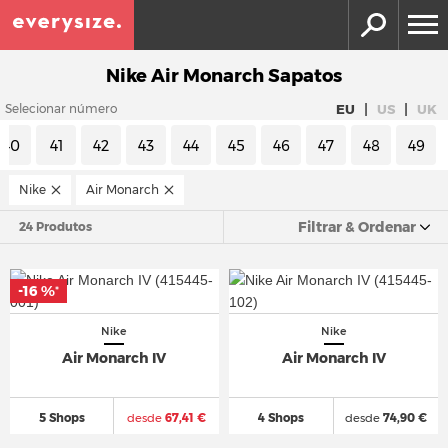
Nike Air Monarch Sapatos
|
|
EU
US
UK
Selecionar número
40
41
42
43
44
45
46
47
48
49
Nike
Air Monarch
Filtrar & Ordenar
24 Produtos
-16 %
*
Nike
Nike
Air Monarch IV
Air Monarch IV
5 Shops
desde
67,41 €
4 Shops
desde
74,90 €