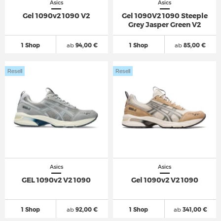
Asics
Asics
Gel 1090v2 1090 V2
Gel 1090V2 1090 Steeple
Grey Jasper Green V2
1 Shop
ab
94,00 €
1 Shop
ab
85,00 €
Resell
Resell
Asics
Asics
GEL 1090v2 V2 1090
Gel 1090v2 V2 1090
1 Shop
ab
92,00 €
1 Shop
ab
341,00 €