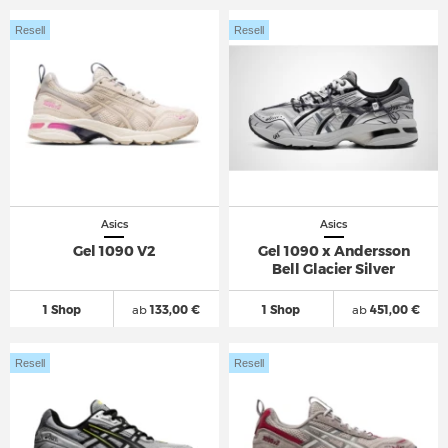
Resell
Resell
Asics
Asics
Gel 1090 V2
Gel 1090 x Andersson
Bell Glacier Silver
1 Shop
ab
133,00 €
1 Shop
ab
451,00 €
Resell
Resell