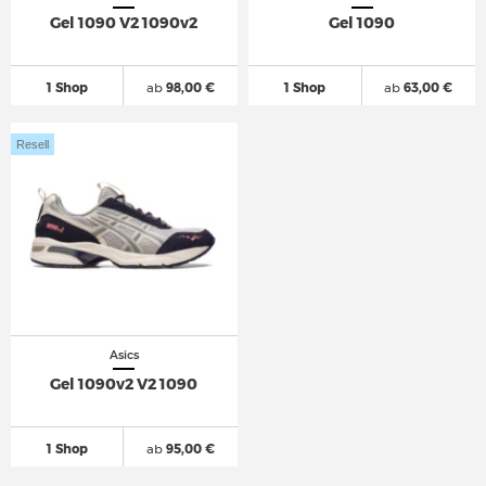
Gel 1090 V2 1090v2
Gel 1090
1 Shop
ab
98,00 €
1 Shop
ab
63,00 €
Resell
Asics
Gel 1090v2 V2 1090
1 Shop
ab
95,00 €