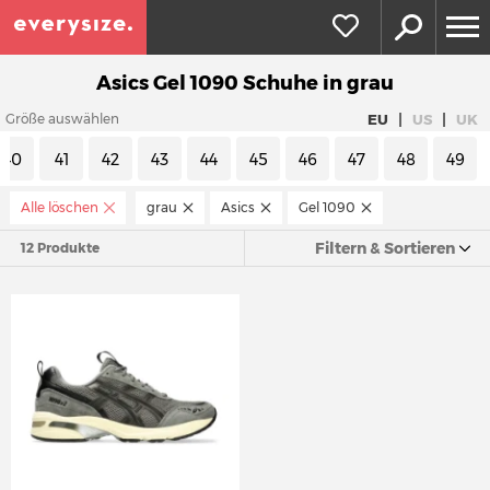
Asics Gel 1090 Schuhe in grau
|
|
EU
US
UK
Größe auswählen
40
41
42
43
44
45
46
47
48
49
Alle löschen
grau
Asics
Gel 1090
Filtern & Sortieren
12 Produkte