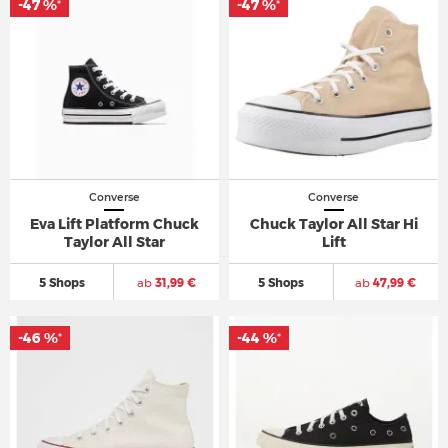
-47 %
-47 %
*
*
Converse
Converse
Eva Lift Platform Chuck
Chuck Taylor All Star Hi
Taylor All Star
Lift
5 Shops
ab
31,99 €
5 Shops
ab
47,99 €
-46 %
-44 %
*
*