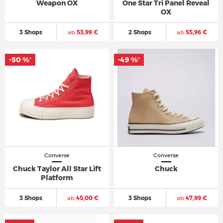
Weapon OX
One Star Tri Panel Reveal
OX
3 Shops
ab
53,99 €
2 Shops
ab
55,96 €
-50 %
-49 %
*
*
Converse
Converse
Chuck Taylor All Star Lift
Chuck
Platform
3 Shops
ab
45,00 €
3 Shops
ab
47,99 €