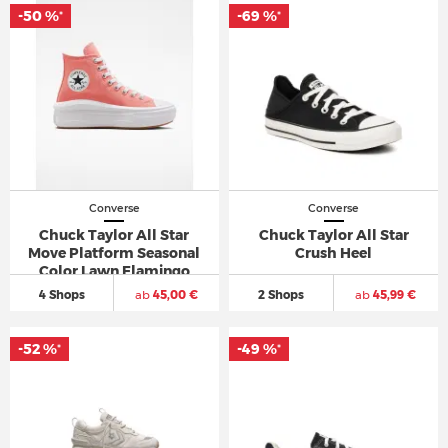
-50 %
-69 %
*
*
Converse
Converse
Chuck Taylor All Star
Chuck Taylor All Star
Move Platform Seasonal
Crush Heel
Color Lawn Flamingo
4 Shops
ab
45,00 €
2 Shops
ab
45,99 €
-52 %
-49 %
*
*