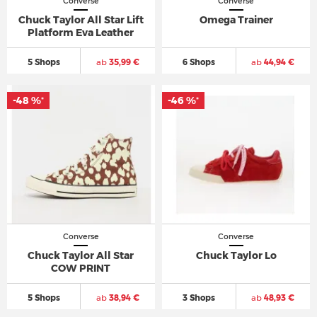
Converse
Converse
Chuck Taylor All Star Lift
Omega Trainer
Platform Eva Leather
5 Shops
ab
35,99 €
6 Shops
ab
44,94 €
-48 %
-46 %
*
*
Converse
Converse
Chuck Taylor All Star
Chuck Taylor Lo
COW PRINT
5 Shops
ab
38,94 €
3 Shops
ab
48,93 €