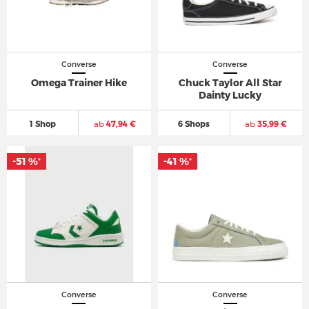
Converse
Converse
Omega Trainer Hike
Chuck Taylor All Star
Dainty Lucky
1 Shop
ab
47,94 €
6 Shops
ab
35,99 €
-51 %
-41 %
*
*
Converse
Converse