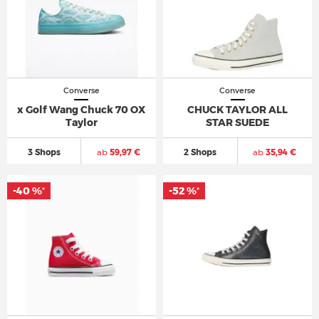
Converse
Converse
x Golf Wang Chuck 70 OX
CHUCK TAYLOR ALL
Taylor
STAR SUEDE
3 Shops
ab
59,97 €
2 Shops
ab
35,94 €
-40 %
-52 %
*
*