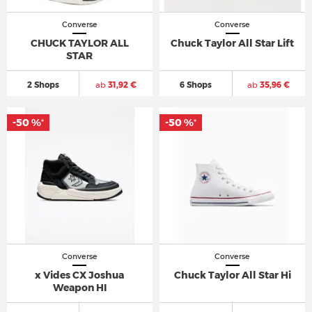
Converse
Converse
CHUCK TAYLOR ALL
Chuck Taylor All Star Lift
STAR
2 Shops
ab
31,92 €
6 Shops
ab
35,96 €
-50 %
-50 %
*
*
Converse
Converse
x Vides CX Joshua
Chuck Taylor All Star Hi
Weapon HI