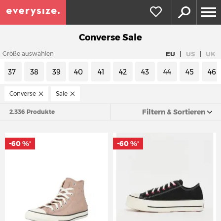
Converse Sale
|
|
EU
US
UK
Größe auswählen
37
38
39
40
41
42
43
44
45
46
Converse
Sale
Filtern & Sortieren
2.336 Produkte
-60 %
-60 %
*
*