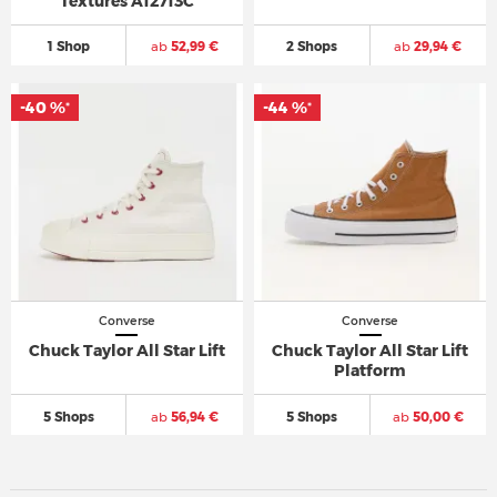
Textures A12713C
1 Shop
ab
52,99 €
2 Shops
ab
29,94 €
-40 %
-44 %
*
*
Converse
Converse
Chuck Taylor All Star Lift
Chuck Taylor All Star Lift
Platform
5 Shops
ab
56,94 €
5 Shops
ab
50,00 €