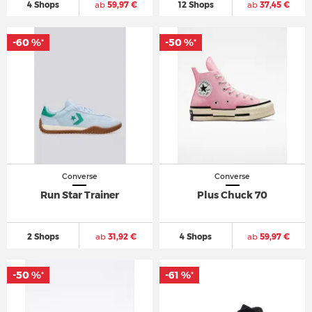
4 Shops
ab
59,97 €
12 Shops
ab
37,45 €
-60 %
-50 %
*
*
Converse
Converse
Run Star Trainer
Plus Chuck 70
2 Shops
ab
31,92 €
4 Shops
ab
59,97 €
-50 %
-61 %
*
*