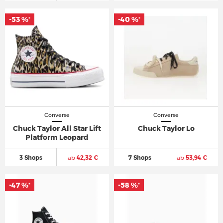
-53 %
-40 %
*
*
Converse
Converse
Chuck Taylor All Star Lift
Chuck Taylor Lo
Platform Leopard
3 Shops
ab
42,32 €
7 Shops
ab
53,94 €
-47 %
-58 %
*
*