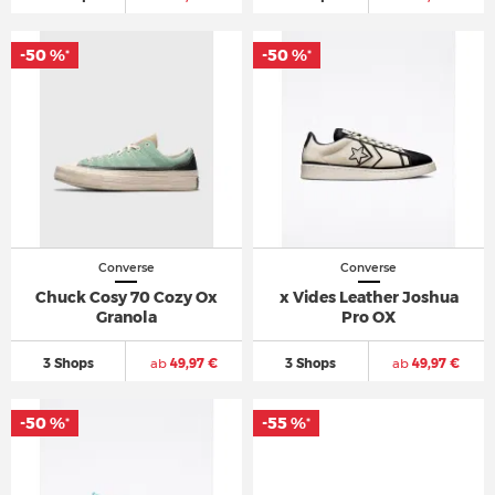
-50 %
-50 %
*
*
Converse
Converse
Chuck Cosy 70 Cozy Ox
x Vides Leather Joshua
Granola
Pro OX
3 Shops
ab
49,97 €
3 Shops
ab
49,97 €
-50 %
-55 %
*
*