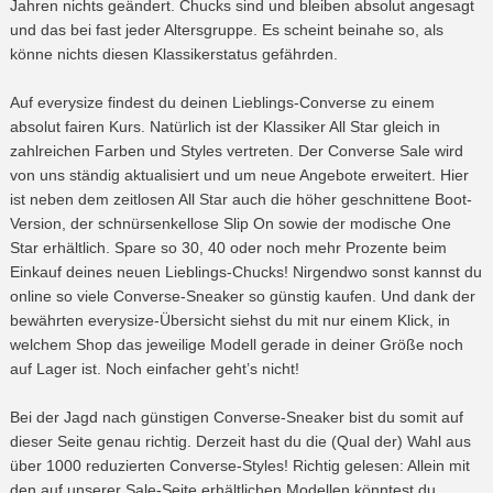
Jahren nichts geändert. Chucks sind und bleiben absolut angesagt
und das bei fast jeder Altersgruppe. Es scheint beinahe so, als
könne nichts diesen Klassikerstatus gefährden.
Auf everysize findest du deinen Lieblings-Converse zu einem
absolut fairen Kurs. Natürlich ist der Klassiker All Star gleich in
zahlreichen Farben und Styles vertreten. Der Converse Sale wird
von uns ständig aktualisiert und um neue Angebote erweitert. Hier
ist neben dem zeitlosen All Star auch die höher geschnittene Boot-
Version, der schnürsenkellose Slip On sowie der modische One
Star erhältlich. Spare so 30, 40 oder noch mehr Prozente beim
Einkauf deines neuen Lieblings-Chucks! Nirgendwo sonst kannst du
online so viele Converse-Sneaker so günstig kaufen. Und dank der
bewährten everysize-Übersicht siehst du mit nur einem Klick, in
welchem Shop das jeweilige Modell gerade in deiner Größe noch
auf Lager ist. Noch einfacher geht’s nicht!
Bei der Jagd nach günstigen Converse-Sneaker bist du somit auf
dieser Seite genau richtig. Derzeit hast du die (Qual der) Wahl aus
über 1000 reduzierten Converse-Styles! Richtig gelesen: Allein mit
den auf unserer Sale-Seite erhältlichen Modellen könntest du