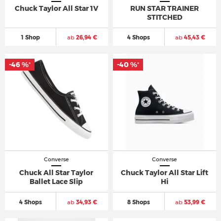
Chuck Taylor All Star 1V
RUN STAR TRAINER
STITCHED
1 Shop
ab
26,94 €
4 Shops
ab
45,43 €
-46 %
-40 %
*
*
Converse
Converse
Chuck All Star Taylor
Chuck Taylor All Star Lift
Ballet Lace Slip
Hi
4 Shops
ab
34,93 €
8 Shops
ab
53,99 €