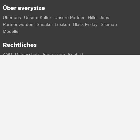
Über everysize
Über uns
Unsere Kultur
Unsere Partner
Hilfe
Jobs
Partner werden
Sneaker-Lexikon
Black Friday
Sitemap
Modelle
Rechtliches
AGB
Datenschutz
Impressum
Kontakt
Connect with us
Bekomme alle Infos zu neuen Sneaker und Special Releases direkt
auf dein Smartphone.
* Alle Preisangaben in Euro inkl. MwSt, ggf. zzgl. Versand.