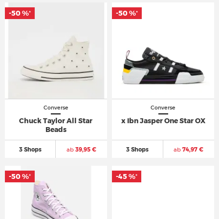
-50 %
-50 %
*
*
Converse
Converse
Chuck Taylor All Star
x Ibn Jasper One Star OX
Beads
3 Shops
ab
39,95 €
3 Shops
ab
74,97 €
-50 %
-45 %
*
*