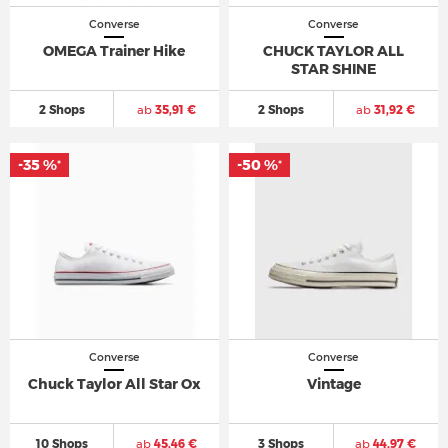
Converse
Converse
OMEGA Trainer Hike
CHUCK TAYLOR ALL
STAR SHINE
2 Shops
ab
35,91 €
2 Shops
ab
31,92 €
-35 %
-50 %
*
*
Converse
Converse
Chuck Taylor All Star Ox
Vintage
10 Shops
ab
45,46 €
3 Shops
ab
44,97 €