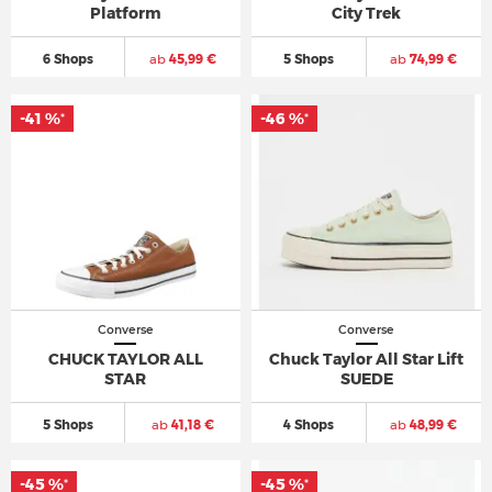
Platform
City Trek
6 Shops
ab
45,99 €
5 Shops
ab
74,99 €
-41 %
-46 %
*
*
Converse
Converse
CHUCK TAYLOR ALL
Chuck Taylor All Star Lift
STAR
SUEDE
5 Shops
ab
41,18 €
4 Shops
ab
48,99 €
-45 %
-45 %
*
*