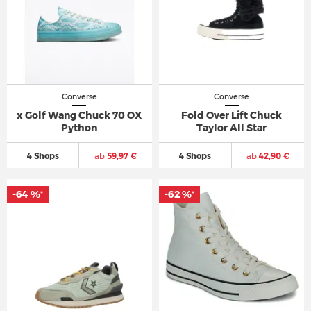
Converse
Converse
x Golf Wang Chuck 70 OX
Fold Over Lift Chuck
Python
Taylor All Star
4 Shops
ab
59,97 €
4 Shops
ab
42,90 €
-64 %
-62 %
*
*