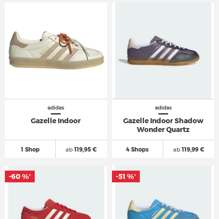
adidas
adidas
Gazelle Indoor
Gazelle Indoor Shadow
Wonder Quartz
1 Shop
ab
119,95 €
4 Shops
ab
119,99 €
-60 %
-51 %
*
*