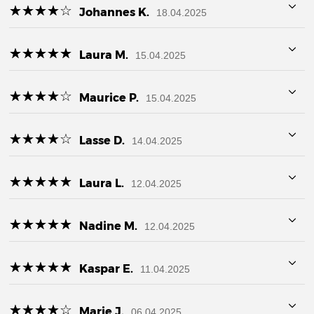
☆
★
☆
★
☆
★
☆
★
☆
★
Johannes K.
18.04.2025
☆
★
☆
★
☆
★
☆
★
☆
★
Laura M.
15.04.2025
☆
★
☆
★
☆
★
☆
★
☆
★
Maurice P.
15.04.2025
☆
★
☆
★
☆
★
☆
★
☆
★
Lasse D.
14.04.2025
☆
★
☆
★
☆
★
☆
★
☆
★
Laura L.
12.04.2025
☆
★
☆
★
☆
★
☆
★
☆
★
Nadine M.
12.04.2025
☆
★
☆
★
☆
★
☆
★
☆
★
Kaspar E.
11.04.2025
☆
★
☆
★
☆
★
☆
★
☆
★
Marie J.
06.04.2025