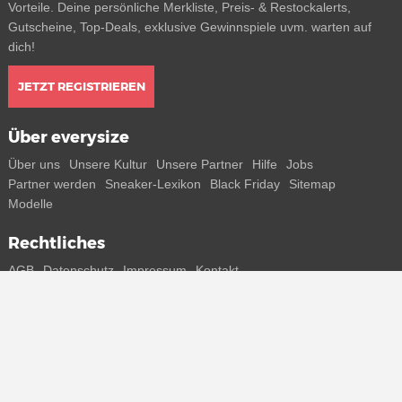
Vorteile. Deine persönliche Merkliste, Preis- & Restockalerts,
Gutscheine, Top-Deals, exklusive Gewinnspiele uvm. warten auf
dich!
JETZT REGISTRIEREN
Über everysize
Über uns
Unsere Kultur
Unsere Partner
Hilfe
Jobs
Partner werden
Sneaker-Lexikon
Black Friday
Sitemap
Modelle
Rechtliches
AGB
Datenschutz
Impressum
Kontakt
Connect with us
Bekomme alle Infos zu neuen Sneaker und Special Releases direkt
auf dein Smartphone.