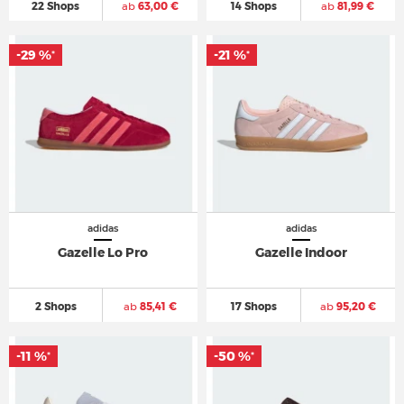
22 Shops
ab
63,00 €
14 Shops
ab
81,99 €
-29 %
-21 %
*
*
adidas
adidas
Gazelle Lo Pro
Gazelle Indoor
2 Shops
ab
85,41 €
17 Shops
ab
95,20 €
-11 %
-50 %
*
*