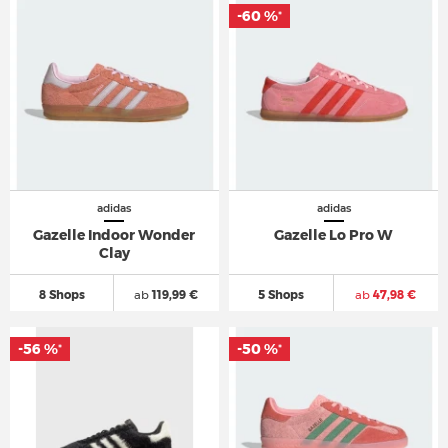
-60 %
*
adidas
adidas
Gazelle Indoor Wonder
Gazelle Lo Pro W
Clay
8 Shops
ab
119,99 €
5 Shops
ab
47,98 €
-56 %
-50 %
*
*