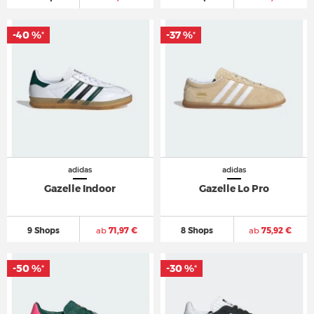
-40 %
-37 %
*
*
adidas
adidas
Gazelle Indoor
Gazelle Lo Pro
9 Shops
ab
71,97 €
8 Shops
ab
75,92 €
-50 %
-30 %
*
*