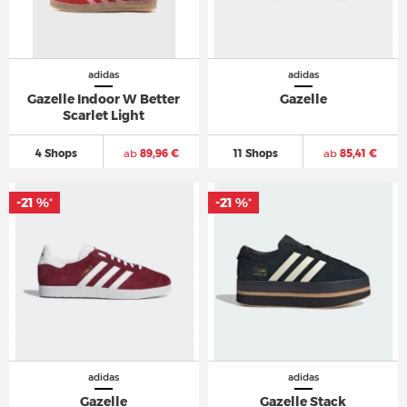
adidas
adidas
Gazelle Indoor W Better
Gazelle
Scarlet Light
4 Shops
ab
89,96 €
11 Shops
ab
85,41 €
-21 %
-21 %
*
*
adidas
adidas
Gazelle
Gazelle Stack