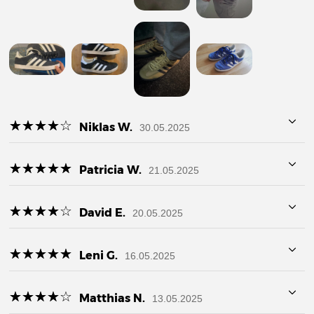
☆
★
☆
★
☆
★
☆
★
☆
★
Niklas W.
30.05.2025
☆
★
☆
★
☆
★
☆
★
☆
★
Patricia W.
21.05.2025
☆
★
☆
★
☆
★
☆
★
☆
★
David E.
20.05.2025
☆
★
☆
★
☆
★
☆
★
☆
★
Leni G.
16.05.2025
☆
★
☆
★
☆
★
☆
★
☆
★
Matthias N.
13.05.2025