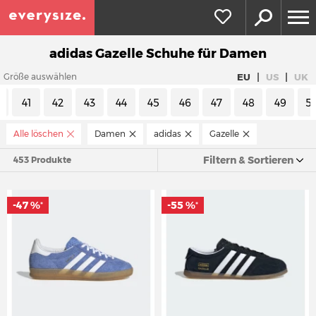
adidas Gazelle Schuhe für Damen
|
|
EU
US
UK
Größe auswählen
0
41
42
43
44
45
46
47
48
49
5
Alle löschen
Damen
adidas
Gazelle
Filtern & Sortieren
453 Produkte
-47 %
-55 %
*
*