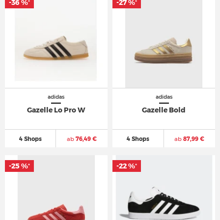
-36 %
-27 %
*
*
adidas
adidas
Gazelle Lo Pro W
Gazelle Bold
4 Shops
ab
76,49 €
4 Shops
ab
87,99 €
-25 %
-22 %
*
*