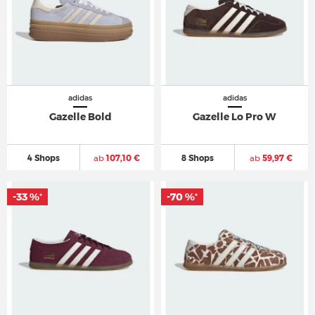
adidas
adidas
Gazelle Bold
Gazelle Lo Pro W
4 Shops
ab
107,10 €
8 Shops
ab
59,97 €
-33 %
-70 %
*
*