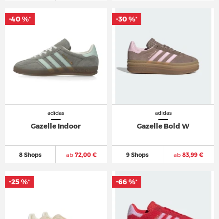
-40 %
-30 %
*
*
adidas
adidas
Gazelle Indoor
Gazelle Bold W
8 Shops
ab
72,00 €
9 Shops
ab
83,99 €
-25 %
-66 %
*
*