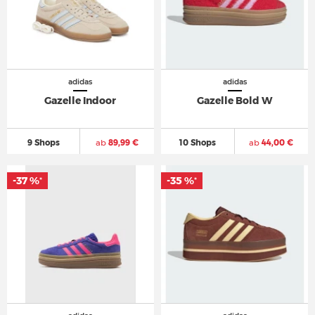
adidas
adidas
Gazelle Indoor
Gazelle Bold W
9 Shops
ab
89,99 €
10 Shops
ab
44,00 €
-37 %
-35 %
*
*