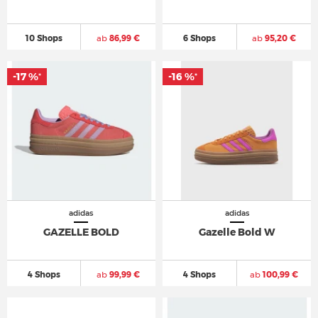
10 Shops
ab
86,99 €
6 Shops
ab
95,20 €
-17 %
-16 %
*
*
adidas
adidas
GAZELLE BOLD
Gazelle Bold W
4 Shops
ab
99,99 €
4 Shops
ab
100,99 €