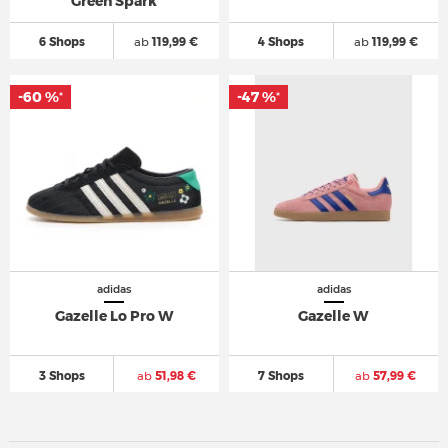
Green Spark
6 Shops
ab
119,99 €
4 Shops
ab
119,99 €
-60 %
-47 %
*
*
adidas
adidas
Gazelle Lo Pro W
Gazelle W
3 Shops
ab
51,98 €
7 Shops
ab
57,99 €