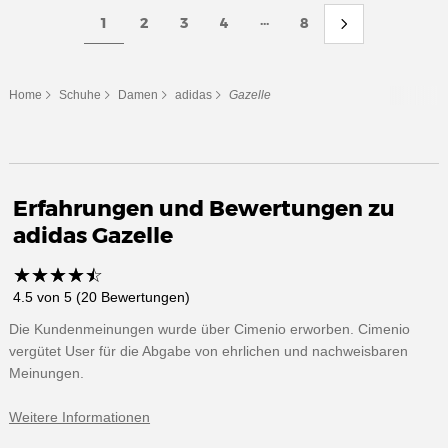
...
1
2
3
4
8
Home
Schuhe
Damen
adidas
Gazelle
Erfahrungen und Bewertungen zu
adidas Gazelle
☆
★
☆
★
☆
★
☆
★
☆
★
4.5 von 5 (20 Bewertungen)
Die Kundenmeinungen wurde über Cimenio erworben. Cimenio
vergütet User für die Abgabe von ehrlichen und nachweisbaren
Meinungen.
Weitere Informationen