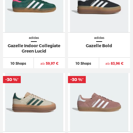
adidas
adidas
Gazelle Indoor Collegiate
Gazelle Bold
Green Lucid
10 Shops
ab
59,97 €
10 Shops
ab
83,96 €
-30 %
-30 %
*
*