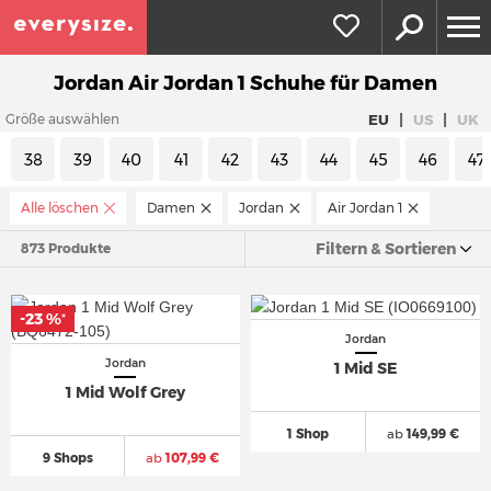
Jordan Air Jordan 1 Schuhe für Damen
|
|
EU
US
UK
Größe auswählen
38
39
40
41
42
43
44
45
46
47
Alle löschen
Damen
Jordan
Air Jordan 1
Filtern & Sortieren
873 Produkte
-23 %
*
Jordan
Jordan
1 Mid SE
1 Mid Wolf Grey
1 Shop
ab
149,99 €
9 Shops
ab
107,99 €