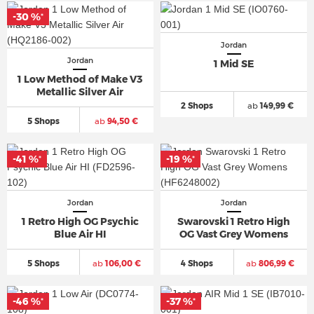
-30 %
*
Jordan
Jordan
1 Mid SE
1 Low Method of Make V3
Metallic Silver Air
2 Shops
ab
149,99 €
5 Shops
ab
94,50 €
-41 %
-19 %
*
*
Jordan
Jordan
1 Retro High OG Psychic
Swarovski 1 Retro High
Blue Air HI
OG Vast Grey Womens
5 Shops
ab
106,00 €
4 Shops
ab
806,99 €
-46 %
-37 %
*
*