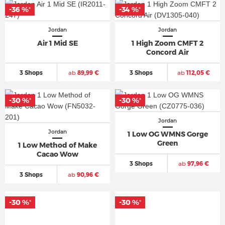
-36 %
-34 %
*
*
Jordan
Jordan
Air 1 Mid SE
1 High Zoom CMFT 2
Concord Air
3 Shops
ab
89,99 €
3 Shops
ab
112,05 €
-30 %
-30 %
*
*
Jordan
Jordan
1 Low OG WMNS Gorge
Green
1 Low Method of Make
Cacao Wow
3 Shops
ab
97,96 €
3 Shops
ab
90,96 €
-30 %
-30 %
*
*