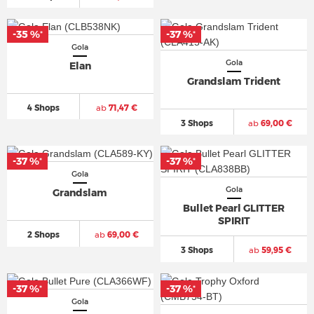
-35 %
-37 %
*
*
Gola
Gola
Elan
Grandslam Trident
4 Shops
ab
71,47 €
3 Shops
ab
69,00 €
-37 %
-37 %
*
*
Gola
Gola
Grandslam
Bullet Pearl GLITTER
SPIRIT
2 Shops
ab
69,00 €
3 Shops
ab
59,95 €
-37 %
-37 %
*
*
Gola