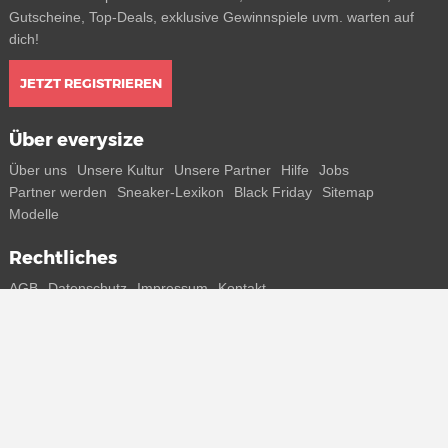
Gutscheine, Top-Deals, exklusive Gewinnspiele uvm. warten auf
dich!
JETZT REGISTRIEREN
Über everysize
Über uns
Unsere Kultur
Unsere Partner
Hilfe
Jobs
Partner werden
Sneaker-Lexikon
Black Friday
Sitemap
Modelle
Rechtliches
AGB
Datenschutz
Impressum
Kontakt
Connect with us
Bekomme alle Infos zu neuen Sneaker und Special Releases direkt
auf dein Smartphone.