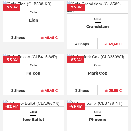
-55 %
-55 %
*
*
Gola
Gola
Elan
Grandslam
3 Shops
ab
49,48 €
4 Shops
ab
49,48 €
-55 %
-63 %
*
*
Gola
Gola
Falcon
Mark Cox
3 Shops
ab
49,48 €
2 Shops
ab
29,95 €
-62 %
-49 %
*
*
Gola
Gola
low Bullet
Phoenix