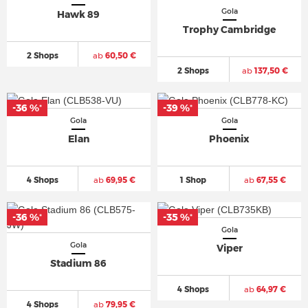
Gola
Hawk 89
Trophy Cambridge
2 Shops
ab
60,50 €
2 Shops
ab
137,50 €
-36 %
-39 %
*
*
Gola
Gola
Elan
Phoenix
4 Shops
ab
69,95 €
1 Shop
ab
67,55 €
-36 %
-35 %
*
*
Gola
Gola
Viper
Stadium 86
4 Shops
ab
64,97 €
4 Shops
ab
79,95 €