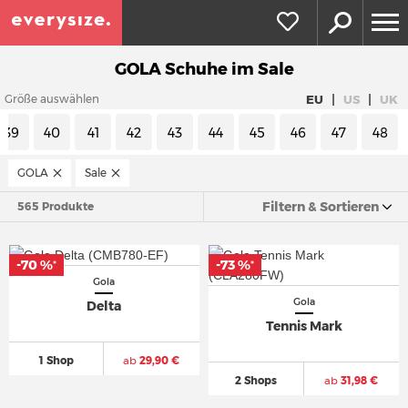
GOLA Schuhe im Sale
|
|
EU
US
UK
Größe auswählen
39
40
41
42
43
44
45
46
47
48
GOLA
Sale
Filtern & Sortieren
565 Produkte
-70 %
-73 %
*
*
Gola
Gola
Delta
Tennis Mark
1 Shop
ab
29,90 €
2 Shops
ab
31,98 €