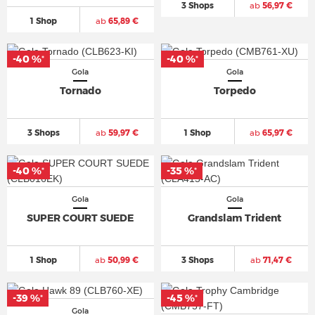
3 Shops
ab
56,97 €
1 Shop
ab
65,89 €
-40 %
-40 %
*
*
Gola
Gola
Tornado
Torpedo
3 Shops
ab
59,97 €
1 Shop
ab
65,97 €
-40 %
-35 %
*
*
Gola
Gola
SUPER COURT SUEDE
Grandslam Trident
1 Shop
ab
50,99 €
3 Shops
ab
71,47 €
-39 %
-45 %
*
*
Gola