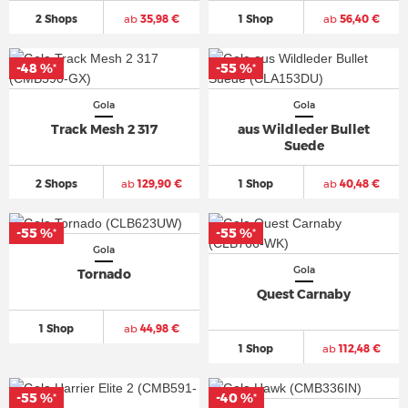
2 Shops
ab
35,98 €
1 Shop
ab
56,40 €
-48 %
-55 %
*
*
Gola
Gola
Track Mesh 2 317
aus Wildleder Bullet
Suede
2 Shops
ab
129,90 €
1 Shop
ab
40,48 €
-55 %
-55 %
*
*
Gola
Gola
Tornado
Quest Carnaby
1 Shop
ab
44,98 €
1 Shop
ab
112,48 €
-55 %
-40 %
*
*