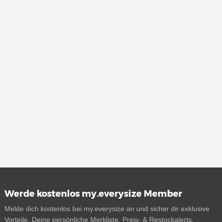
Werde kostenlos my.everysize Member
Melde dich kostenlos bei my.everysize an und sicher dir exklusive
Vorteile. Deine persönliche Merkliste, Preis- & Restockalerts,