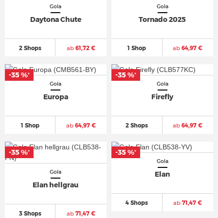
Gola
Gola
Daytona Chute
Tornado 2025
2 Shops
ab
61,72 €
1 Shop
ab
64,97 €
-35 %
-35 %
*
*
Gola
Gola
Europa
Firefly
1 Shop
ab
64,97 €
2 Shops
ab
64,97 €
-35 %
-35 %
*
*
Gola
Gola
Elan
Elan hellgrau
4 Shops
ab
71,47 €
3 Shops
ab
71,47 €