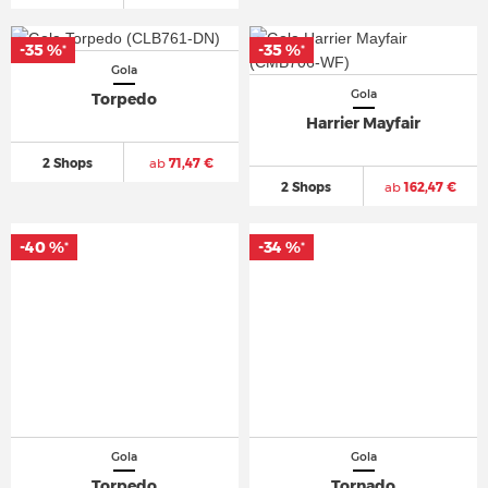
-35 %
-35 %
*
*
Gola
Gola
Torpedo
Harrier Mayfair
2 Shops
ab
71,47 €
2 Shops
ab
162,47 €
-40 %
-34 %
*
*
Gola
Gola
Torpedo
Tornado