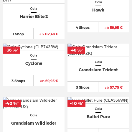
Gola
Gola
Hawk
Harrier Elite 2
4 Shops
ab
59,95 €
1 Shop
ab
112,48 €
-36 %
-48 %
*
*
Gola
Gola
Cyclone
Grandslam Trident
3 Shops
ab
69,95 €
3 Shops
ab
57,75 €
-40 %
-40 %
*
*
Gola
Gola
Bullet Pure
Grandslam Wildleder