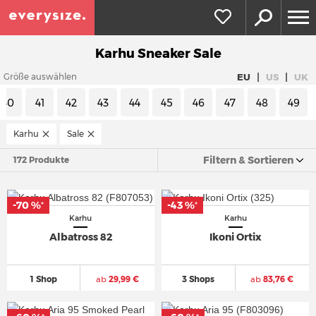
Karhu Sneaker Sale
|
|
EU
US
UK
Größe auswählen
40
41
42
43
44
45
46
47
48
49
Karhu
Sale
Filtern & Sortieren
172 Produkte
-70 %
-43 %
*
*
Karhu
Karhu
Albatross 82
Ikoni Ortix
1 Shop
ab
29,99 €
3 Shops
ab
83,76 €