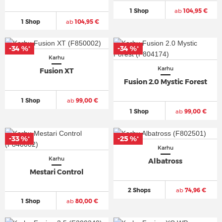
1 Shop
ab
104,95 €
1 Shop
ab
104,95 €
-34 %
-34 %
*
*
Karhu
Karhu
Fusion XT
Fusion 2.0 Mystic Forest
1 Shop
ab
99,00 €
1 Shop
ab
99,00 €
-33 %
-25 %
*
*
Karhu
Karhu
Albatross
Mestari Control
2 Shops
ab
74,96 €
1 Shop
ab
80,00 €