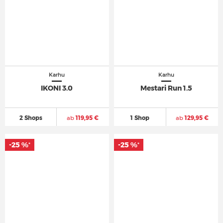
Karhu
Karhu
IKONI 3.0
Mestari Run 1.5
2 Shops
ab
119,95 €
1 Shop
ab
129,95 €
-25 %
-25 %
*
*