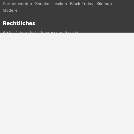
Partner werden
Sneaker-Lexikon
Black Friday
Sitemap
Modelle
Rechtliches
AGB
Datenschutz
Impressum
Kontakt
Connect with us
Bekomme alle Infos zu neuen Sneaker und Special Releases direkt
auf dein Smartphone.
* Alle Preisangaben in Euro inkl. MwSt, ggf. zzgl. Versand.
Streichpreise oder prozentuale Rabatte beziehen sich immer auf den
UVP. Zwischenzeitliche Änderungen von Preisen, Lieferzeit und -
kosten möglich
(mehr Infos)
.